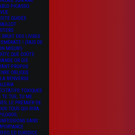
OKLAS, SON AMI
ABLO PICASSO
 VUE
ISITE GUIDÉE
HAILLOT
ISTERS
E BRUIT DES LIVRES
 ESMÉRATE ! (FAIS DE
ON MIEUX!)
OÛTE QUE COÛTE
HANGE OR DIE
VANT-PROPOS
ENRE OBLIQUE
 LA RENVERSE
ALERIA
ÉCITATIFS TOXIQUES
E TE TUE, TU ME
UES, LE PREMIER DE
OUS TOUS QUI RIRA…
PILOGOS,
ONFESSIONS SANS
MPORTANCE
RFEO ED EURIDICE