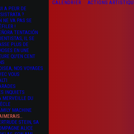
CALENDRIER
ACTIONS ARTISTIQ
UI A PEUR DE
YSISTRATA ?
N NE VA PAS SE
ÉFILER !
EÑORA TENTACIÓN
UENTISTAS, IL SE
ASSE PLUS DE
HOSES EN UNE
EURE QU’EN CENT
NS
DISEA, NOS VOYAGES
VEC VOUS
ALTI
ARADES
ES INQUIETS
A MERVEILLE DU
IÈCLE
AMILY MACHINE
’AIMERAIS…
ERTRUDE STEIN, SA
OMPAGNE ALICE