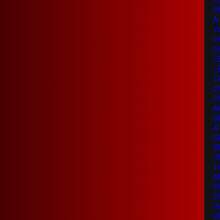
T
P
A
V
C
S
L
¡
T
C
C
A
G
A
G
R
J
T
N
E
C
I
O