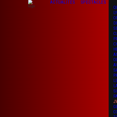
ACTUALITÉS
SPECTACLES
Q
L
O
D
S
C
P
C
H
A
O
A
S
P
L
L
S
F
J
G
C