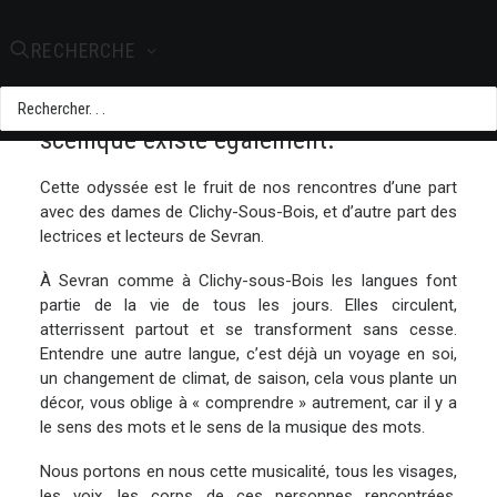
Création hors les murs ( Pour
RECHERCHE
appartements, maisons de quartiers,
bibliothèques,…). Une version
scénique existe également.
Cette odyssée est le fruit de nos rencontres d’une part
avec des dames de Clichy-Sous-Bois, et d’autre part des
lectrices et lecteurs de Sevran.
À Sevran comme à Clichy-sous-Bois les langues font
partie de la vie de tous les jours. Elles circulent,
atterrissent partout et se transforment sans cesse.
Entendre une autre langue, c’est déjà un voyage en soi,
un changement de climat, de saison, cela vous plante un
décor, vous oblige à « comprendre » autrement, car il y a
le sens des mots et le sens de la musique des mots.
Nous portons en nous cette musicalité, tous les visages,
les voix, les corps de ces personnes rencontrées.