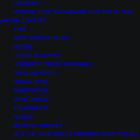
J’AIMERAIS…
DATES
DOSSIER
PRESSE
GERTRUDE STEIN, SA COMPAGNE ALICE TOKLAS, SON
AMI PABLO PICASSO
Pas d'événement actuellement programmé.
A VUE
VISITE GUIDÉE CHAILLOT
SISTERS
LE BRUIT DES LIVRES
¡ ESMÉRATE ! (FAIS DE TON MIEUX!)
COÛTE QUE COÛTE
CHANGE OR DIE
Coproduction : Le théâtre de la Poudrerie à Sevran, Les Ateliers
AVANT-PROPOS
Médicis à Clichy-sous-Bois, la Compagnie Toujours après minuit
GENRE OBLIQUE
La compagnie Toujours après minuit reçoit le soutien du Ministère de
A LA RENVERSE
la Culture – DRAC Île-de-France, et du Conseil Départemental du Val-
de-Marne
GALERIA
RÉCITATIFS TOXIQUES
JE TE TUE, TU ME TUES, LE PREMIER DE NOUS TOUS QUI