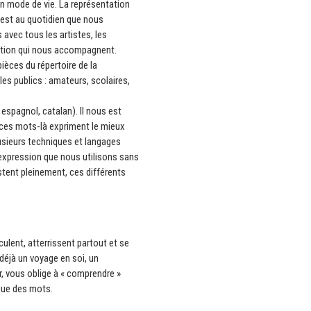
un mode de vie. La représentation
’est au quotidien que nous
 avec tous les artistes, les
uction qui nous accompagnent.
èces du répertoire de la
es publics : amateurs, scolaires,
espagnol, catalan). Il nous est
, ces mots-là expriment le mieux
usieurs techniques et langages
’expression que nous utilisons sans
tent pleinement, ces différents
rculent, atterrissent partout et se
déjà un voyage en soi, un
, vous oblige à « comprendre »
ique des mots.