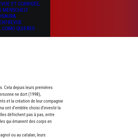
EVUE ET CORRIGÉE,
S MENSCHELT
OSAURA
’ENTREVUE
L COMO QUIERES
s. Cela depuis leurs premières
ersonne ne dort (1998),
s et la création de leur compagnie
a ont d’emblée choisi d’investir la
lles défrichent pas à pas, entre
bles qui émanent des corps en
agnol ou au catalan, leurs