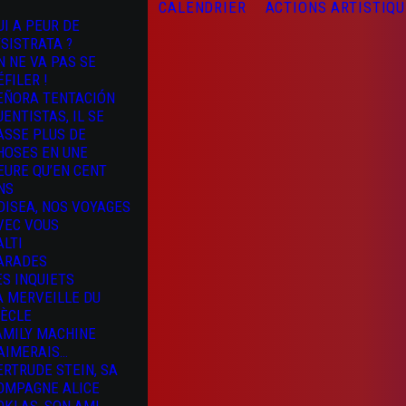
CALENDRIER
ACTIONS ARTISTIQ
UI A PEUR DE
YSISTRATA ?
N NE VA PAS SE
ÉFILER !
EÑORA TENTACIÓN
UENTISTAS, IL SE
ASSE PLUS DE
HOSES EN UNE
EURE QU’EN CENT
NS
DISEA, NOS VOYAGES
VEC VOUS
ALTI
ARADES
ES INQUIETS
A MERVEILLE DU
IÈCLE
AMILY MACHINE
’AIMERAIS…
ERTRUDE STEIN, SA
OMPAGNE ALICE