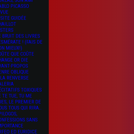
OKLAS, SON AMI
ABLO PICASSO
 VUE
ISITE GUIDÉE
HAILLOT
ISTERS
E BRUIT DES LIVRES
 ESMÉRATE ! (FAIS DE
ON MIEUX!)
OÛTE QUE COÛTE
HANGE OR DIE
VANT-PROPOS
ENRE OBLIQUE
 LA RENVERSE
ALERIA
ÉCITATIFS TOXIQUES
E TE TUE, TU ME
UES, LE PREMIER DE
OUS TOUS QUI RIRA…
PILOGOS,
ONFESSIONS SANS
MPORTANCE
RFEO ED EURIDICE