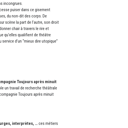
ns incongrues.
ns cesse puiser dans ce gisement
ses, du non-dit des corps. De
sur scène la part de l’autre, son droit
onner chair à travers le rire et
ue qu’elles qualifient de théâtre
au service d’un “mieux dire utopique”
 compagnie Toujours après minuit
un travail de recherche théâtrale
a compagnie Toujours après minuit
rges, interprètes, …
ces métiers