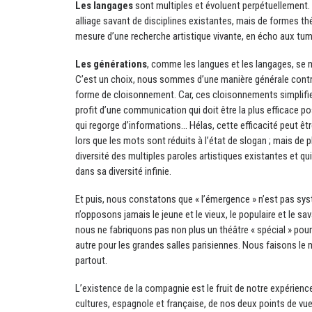
Les langages
sont multiples et évoluent perpétuellement. P
alliage savant de disciplines existantes, mais de formes thé
mesure d’une recherche artistique vivante, en écho aux tu
Les générations
, comme les langues et les langages, se 
C’est un choix, nous sommes d’une manière générale contre
forme de cloisonnement. Car, ces cloisonnements simplifie
profit d’une communication qui doit être la plus efficace po
qui regorge d’informations… Hélas, cette efficacité peut ê
lors que les mots sont réduits à l’état de slogan ; mais de pl
diversité des multiples paroles artistiques existantes et q
dans sa diversité infinie.
Et puis, nous constatons que « l’émergence » n’est pas sys
n’opposons jamais le jeune et le vieux, le populaire et le sava
nous ne fabriquons pas non plus un théâtre « spécial » pour le
autre pour les grandes salles parisiennes. Nous faisons le
partout.
L’existence de la compagnie est le fruit de notre expérien
cultures, espagnole et française, de nos deux points de vu