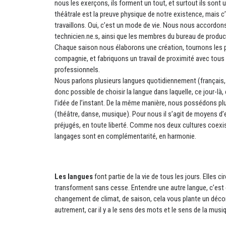
nous les exerçons, ils forment un tout, et surtout ils sont 
théâtrale est la preuve physique de notre existence, mais c
travaillons. Oui, c’est un mode de vie. Nous nous accordons
technicien.ne.s, ainsi que les membres du bureau de prod
Chaque saison nous élaborons une création, tournons les pi
compagnie, et fabriquons un travail de proximité avec tous l
professionnels.
Nous parlons plusieurs langues quotidiennement (français, 
donc possible de choisir la langue dans laquelle, ce jour-là
l’idée de l’instant. De la même manière, nous possédons pl
(théâtre, danse, musique). Pour nous il s’agit de moyens d
préjugés, en toute liberté. Comme nos deux cultures coexis
langages sont en complémentarité, en harmonie.
Les langues
font partie de la vie de tous les jours. Elles ci
transforment sans cesse. Entendre une autre langue, c’est 
changement de climat, de saison, cela vous plante un décor
autrement, car il y a le sens des mots et le sens de la mus