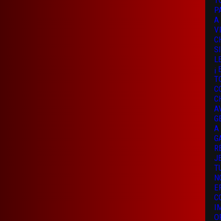
T
P
A
V
C
S
L
¡
T
C
C
A
G
A
G
R
J
T
N
E
C
I
O