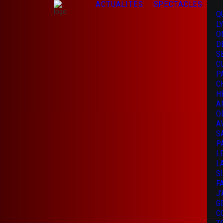
ACTUALITÉS
SPECTACLES
Q
L
O
D
S
C
P
C
H
A
O
A
S
P
L
L
S
F
J
G
C