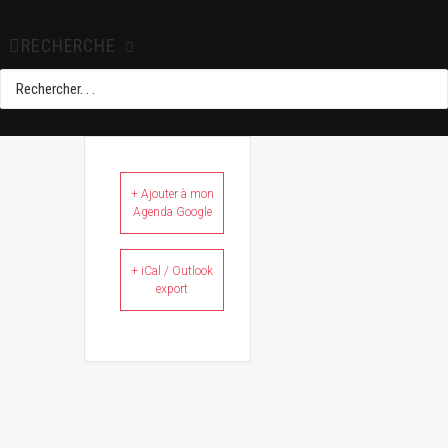
RECHERCHE
+ Ajouter à mon
Agenda Google
+ iCal / Outlook
export