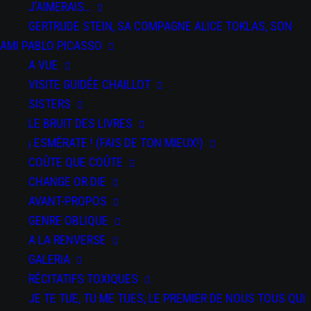
J’AIMERAIS…
GERTRUDE STEIN, SA COMPAGNE ALICE TOKLAS, SON
AMI PABLO PICASSO
A VUE
VISITE GUIDÉE CHAILLOT
SISTERS
LE BRUIT DES LIVRES
DATE
¡ ESMÉRATE ! (FAIS DE TON MIEUX!)
du 06 au 18
Avr 2020
COÛTE QUE COÛTE
Expired!
CHANGE OR DIE
AVANT-PROPOS
HEURE
GENRE OBLIQUE
All Day
A LA RENVERSE
GALERIA
PAR
RÉCITATIFS TOXIQUES
SPECTACLES
JE TE TUE, TU ME TUES, LE PREMIER DE NOUS TOUS QUI
Chantiers