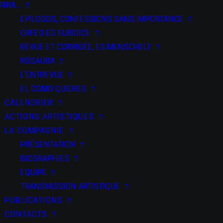
Nomades
RIRA…
EPILOGOS, CONFESSIONS SANS IMPORTANCE
ORFEO ED EURIDICE
REVUE ET CORRIGÉE, ES MENSCHELT
Chantiers
ROSAURA
Nomades /
L’ENTREVUE
Reportés
EL COMO QUIERES
CALENDRIER
Saison
ACTIONS ARTISTIQUES
Suivante
LA COMPAGNIE
PRÉSENTATION
BIOGRAPHIES
EQUIPE
TRANSMISSION ARTISTIQUE
PUBLICATIONS
PARTAGEZ CET
ÉVÉNEMENT
CONTACTS