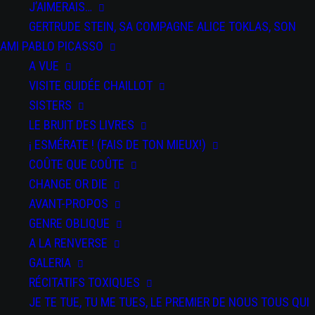
J’AIMERAIS…
GERTRUDE STEIN, SA COMPAGNE ALICE TOKLAS, SON
AMI PABLO PICASSO
A VUE
VISITE GUIDÉE CHAILLOT
SISTERS
LE BRUIT DES LIVRES
DATE
¡ ESMÉRATE ! (FAIS DE TON MIEUX!)
22 Juil
2020
COÛTE QUE COÛTE
Expired!
CHANGE OR DIE
AVANT-PROPOS
PAR
GENRE OBLIQUE
SPECTACLES
A LA RENVERSE
Epilogos
GALERIA
RÉCITATIFS TOXIQUES
JE TE TUE, TU ME TUES, LE PREMIER DE NOUS TOUS QUI