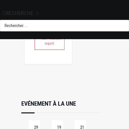
RECHERCHE
+ Ajouter à mon
Agenda Google
+ iCal / Outlook
export
EVÉNEMENT À LA UNE
29
19
21