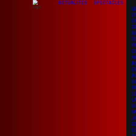
ACTUALITÉS
SPECTACLES
Q
L
O
D
S
C
P
C
H
A
O
A
S
P
L
L
S
F
J
G
C