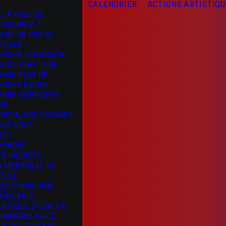
CALENDRIER
ACTIONS ARTISTIQ
UI A PEUR DE
YSISTRATA ?
N NE VA PAS SE
ÉFILER !
EÑORA TENTACIÓN
UENTISTAS, IL SE
ASSE PLUS DE
HOSES EN UNE
EURE QU’EN CENT
NS
DISEA, NOS VOYAGES
VEC VOUS
ALTI
ARADES
ES INQUIETS
A MERVEILLE DU
IÈCLE
AMILY MACHINE
’AIMERAIS…
ERTRUDE STEIN, SA
OMPAGNE ALICE