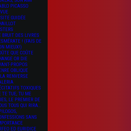
OKLAS, SON AMI
ABLO PICASSO
 VUE
ISITE GUIDÉE
HAILLOT
ISTERS
E BRUIT DES LIVRES
 ESMÉRATE ! (FAIS DE
ON MIEUX!)
OÛTE QUE COÛTE
HANGE OR DIE
VANT-PROPOS
ENRE OBLIQUE
 LA RENVERSE
ALERIA
ÉCITATIFS TOXIQUES
E TE TUE, TU ME
UES, LE PREMIER DE
OUS TOUS QUI RIRA…
PILOGOS,
ONFESSIONS SANS
MPORTANCE
RFEO ED EURIDICE