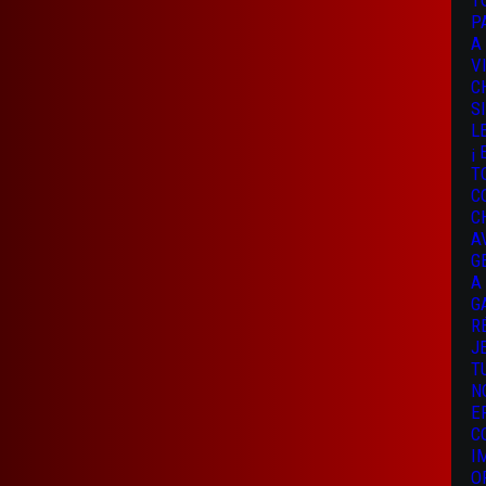
T
P
A
V
C
S
L
¡
T
C
C
A
G
A
G
R
J
T
N
E
C
I
O