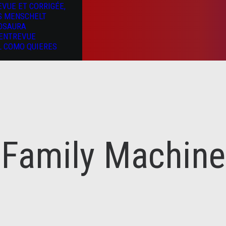
EVUE ET CORRIGÉE,
S MENSCHELT
OSAURA
’ENTREVUE
L COMO QUIERES
Family Machine