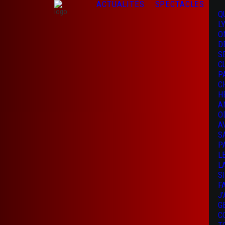
ACTUALITÉS
SPECTACLES
Q
L
O
D
S
C
P
C
H
A
O
A
S
P
L
L
S
F
J
G
C