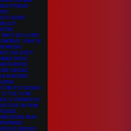
OKLAS, SON AMI
ABLO PICASSO
 VUE
ISITE GUIDÉE
HAILLOT
ISTERS
E BRUIT DES LIVRES
 ESMÉRATE ! (FAIS DE
ON MIEUX!)
OÛTE QUE COÛTE
HANGE OR DIE
VANT-PROPOS
ENRE OBLIQUE
 LA RENVERSE
ALERIA
ÉCITATIFS TOXIQUES
E TE TUE, TU ME
UES, LE PREMIER DE
OUS TOUS QUI RIRA…
PILOGOS,
ONFESSIONS SANS
MPORTANCE
RFEO ED EURIDICE