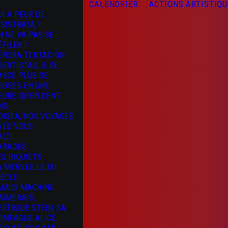
CALENDRIER
ACTIONS ARTISTIQ
UI A PEUR DE
YSISTRATA ?
N NE VA PAS SE
ÉFILER !
EÑORA TENTACIÓN
UENTISTAS, IL SE
ASSE PLUS DE
HOSES EN UNE
EURE QU’EN CENT
NS
DISEA, NOS VOYAGES
VEC VOUS
ALTI
ARADES
ES INQUIETS
A MERVEILLE DU
IÈCLE
AMILY MACHINE
’AIMERAIS…
ERTRUDE STEIN, SA
OMPAGNE ALICE