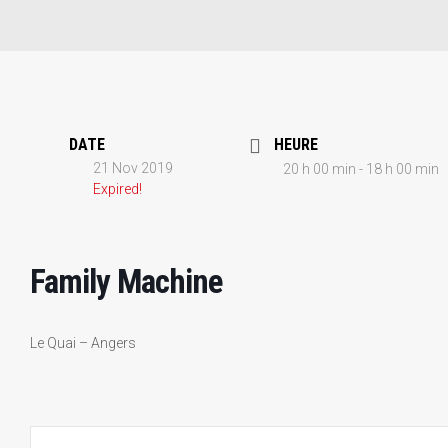
DATE
HEURE
21 Nov 2019
20 h 00 min - 18 h 00 min
Expired!
Family Machine
Le Quai – Angers