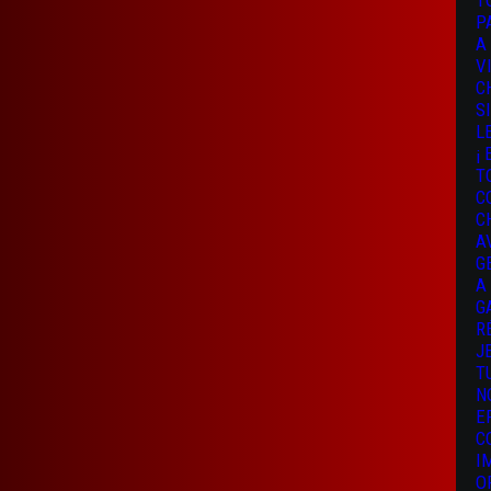
T
P
A
V
C
S
L
¡
T
C
C
A
G
A
G
R
J
T
N
E
C
I
O