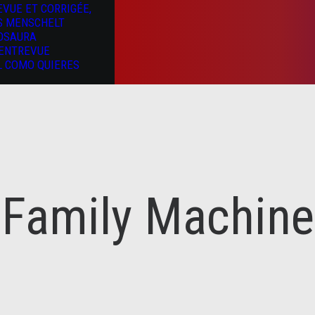
EVUE ET CORRIGÉE,
S MENSCHELT
OSAURA
’ENTREVUE
L COMO QUIERES
Family Machine