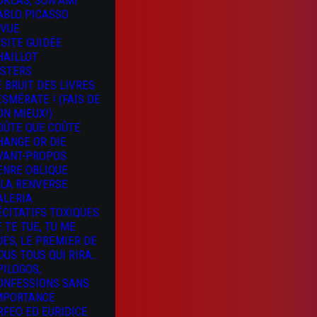
OKLAS, SON AMI
ABLO PICASSO
 VUE
ISITE GUIDÉE
HAILLOT
ISTERS
E BRUIT DES LIVRES
 ESMÉRATE ! (FAIS DE
ON MIEUX!)
OÛTE QUE COÛTE
HANGE OR DIE
VANT-PROPOS
ENRE OBLIQUE
 LA RENVERSE
ALERIA
ÉCITATIFS TOXIQUES
E TE TUE, TU ME
UES, LE PREMIER DE
OUS TOUS QUI RIRA…
PILOGOS,
ONFESSIONS SANS
MPORTANCE
RFEO ED EURIDICE