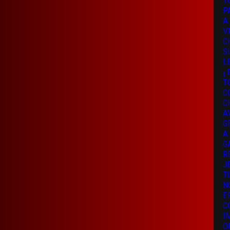
T
P
A
V
C
S
L
¡
T
C
C
A
G
A
G
R
J
T
N
E
C
I
O