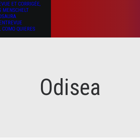
EVUE ET CORRIGÉE,
S MENSCHELT
OSAURA
’ENTREVUE
L COMO QUIERES
Odisea