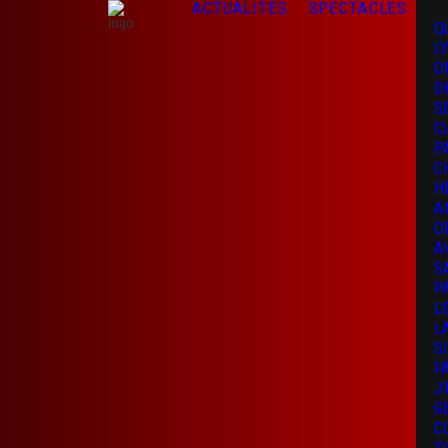
ACTUALITÉS
SPECTACLES
Q
L
O
D
S
C
P
C
H
A
O
A
S
P
L
L
S
F
J
G
C