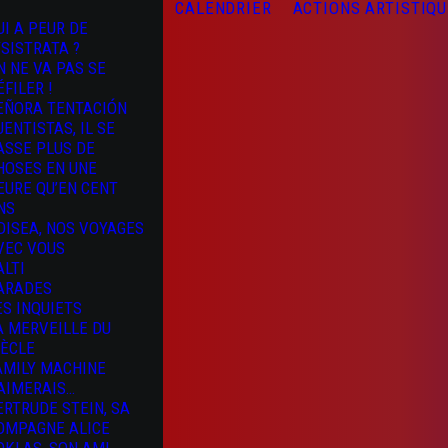
CALENDRIER
ACTIONS ARTISTIQ
UI A PEUR DE
YSISTRATA ?
N NE VA PAS SE
ÉFILER !
EÑORA TENTACIÓN
UENTISTAS, IL SE
ASSE PLUS DE
HOSES EN UNE
EURE QU’EN CENT
NS
DISEA, NOS VOYAGES
VEC VOUS
ALTI
ARADES
ES INQUIETS
A MERVEILLE DU
IÈCLE
AMILY MACHINE
’AIMERAIS…
ERTRUDE STEIN, SA
OMPAGNE ALICE