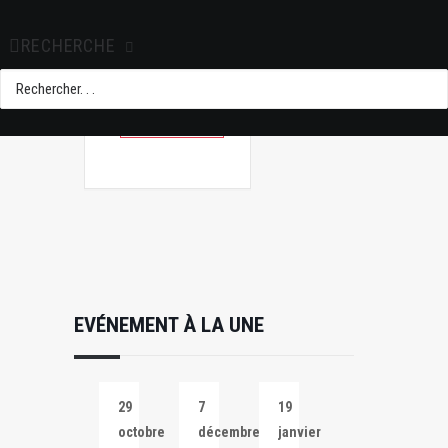
+ Ajouter à mon
Agenda Google
RECHERCHE
+ iCal / Outlook
export
EVÉNEMENT À LA UNE
29
7
19
octobre
décembre
janvier