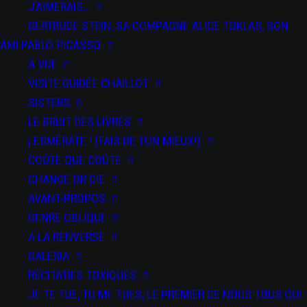
J’AIMERAIS…
GERTRUDE STEIN, SA COMPAGNE ALICE TOKLAS, SON
AMI PABLO PICASSO
A VUE
VISITE GUIDÉE CHAILLOT
SISTERS
LE BRUIT DES LIVRES
DATE
¡ ESMÉRATE ! (FAIS DE TON MIEUX!)
20 Mai
2022
COÛTE QUE COÛTE
Expired!
CHANGE OR DIE
AVANT-PROPOS
HEURE
GENRE OBLIQUE
19 h 30 min
A LA RENVERSE
GALERIA
PAR
RÉCITATIFS TOXIQUES
SPECTACLES
JE TE TUE, TU ME TUES, LE PREMIER DE NOUS TOUS QUI
Odisea