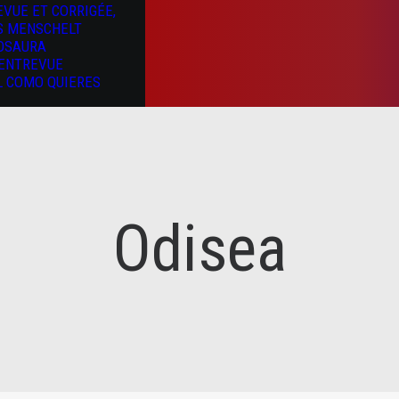
EVUE ET CORRIGÉE,
S MENSCHELT
OSAURA
’ENTREVUE
L COMO QUIERES
Odisea