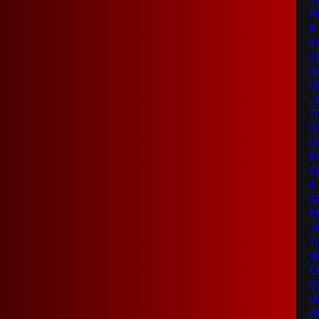
T
P
A
V
C
S
L
¡
T
C
C
A
G
A
G
R
J
T
N
E
C
I
O