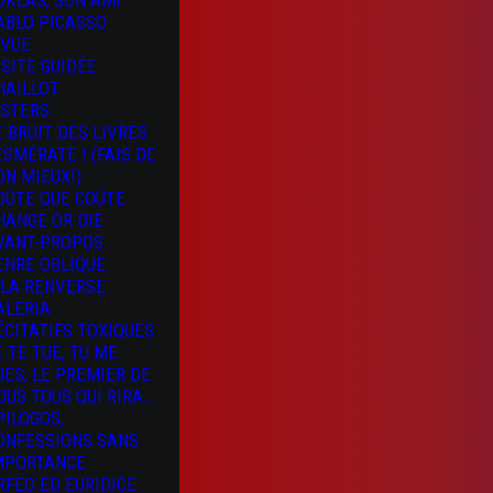
OKLAS, SON AMI
ABLO PICASSO
 VUE
ISITE GUIDÉE
HAILLOT
ISTERS
E BRUIT DES LIVRES
 ESMÉRATE ! (FAIS DE
ON MIEUX!)
OÛTE QUE COÛTE
HANGE OR DIE
VANT-PROPOS
ENRE OBLIQUE
 LA RENVERSE
ALERIA
ÉCITATIFS TOXIQUES
E TE TUE, TU ME
UES, LE PREMIER DE
OUS TOUS QUI RIRA…
PILOGOS,
ONFESSIONS SANS
MPORTANCE
RFEO ED EURIDICE