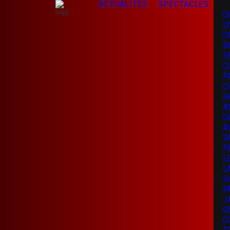
ACTUALITÉS
SPECTACLES
Q
L
O
D
S
C
P
C
H
A
O
A
S
P
L
L
S
F
J
G
C