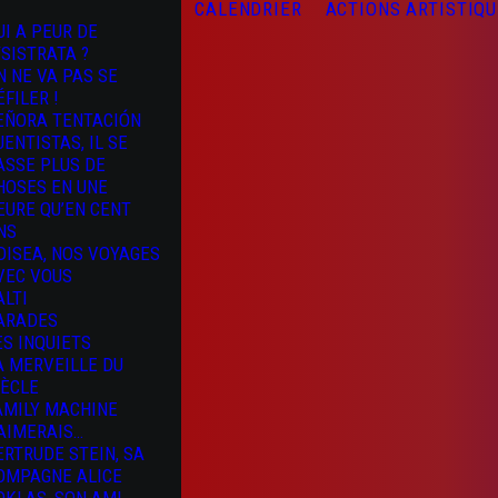
CALENDRIER
ACTIONS ARTISTIQ
UI A PEUR DE
YSISTRATA ?
N NE VA PAS SE
ÉFILER !
EÑORA TENTACIÓN
UENTISTAS, IL SE
ASSE PLUS DE
HOSES EN UNE
EURE QU’EN CENT
NS
DISEA, NOS VOYAGES
VEC VOUS
ALTI
ARADES
ES INQUIETS
A MERVEILLE DU
IÈCLE
AMILY MACHINE
’AIMERAIS…
ERTRUDE STEIN, SA
OMPAGNE ALICE