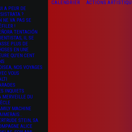
CALENDRIER
ACTIONS ARTISTIQ
UI A PEUR DE
YSISTRATA ?
N NE VA PAS SE
ÉFILER !
EÑORA TENTACIÓN
UENTISTAS, IL SE
ASSE PLUS DE
HOSES EN UNE
EURE QU’EN CENT
NS
DISEA, NOS VOYAGES
VEC VOUS
ALTI
ARADES
ES INQUIETS
A MERVEILLE DU
IÈCLE
AMILY MACHINE
’AIMERAIS…
ERTRUDE STEIN, SA
OMPAGNE ALICE