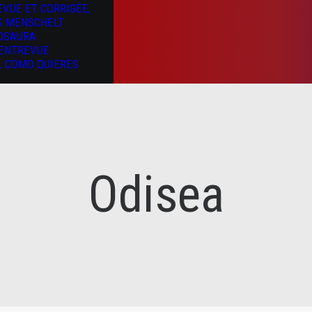
EVUE ET CORRIGÉE,
S MENSCHELT
OSAURA
’ENTREVUE
L COMO QUIERES
Odisea