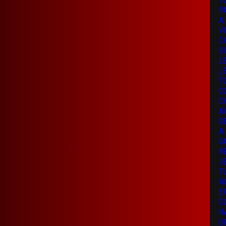
T
P
A
V
C
S
L
¡
T
C
C
A
G
A
G
R
J
T
N
E
C
I
O