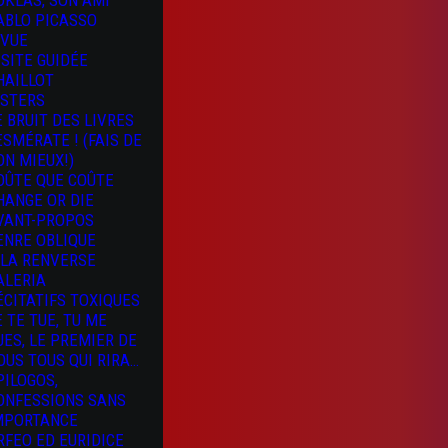
OKLAS, SON AMI
ABLO PICASSO
 VUE
ISITE GUIDÉE
HAILLOT
ISTERS
E BRUIT DES LIVRES
 ESMÉRATE ! (FAIS DE
ON MIEUX!)
OÛTE QUE COÛTE
HANGE OR DIE
VANT-PROPOS
ENRE OBLIQUE
 LA RENVERSE
ALERIA
ÉCITATIFS TOXIQUES
E TE TUE, TU ME
UES, LE PREMIER DE
OUS TOUS QUI RIRA…
PILOGOS,
ONFESSIONS SANS
MPORTANCE
RFEO ED EURIDICE