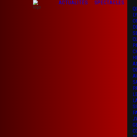
ACTUALITÉS
SPECTACLES
Q
L
O
D
S
C
P
C
H
A
O
A
S
P
L
L
S
F
J
G
C