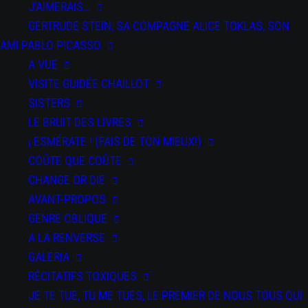
J’AIMERAIS…
GERTRUDE STEIN, SA COMPAGNE ALICE TOKLAS, SON
AMI PABLO PICASSO
A VUE
VISITE GUIDÉE CHAILLOT
SISTERS
LE BRUIT DES LIVRES
DATE
¡ ESMÉRATE ! (FAIS DE TON MIEUX!)
16 Avr
2022
COÛTE QUE COÛTE
Expired!
CHANGE OR DIE
AVANT-PROPOS
HEURE
GENRE OBLIQUE
18 h 00 min
A LA RENVERSE
GALERIA
PAR
RÉCITATIFS TOXIQUES
SPECTACLES
JE TE TUE, TU ME TUES, LE PREMIER DE NOUS TOUS QUI
Odisea