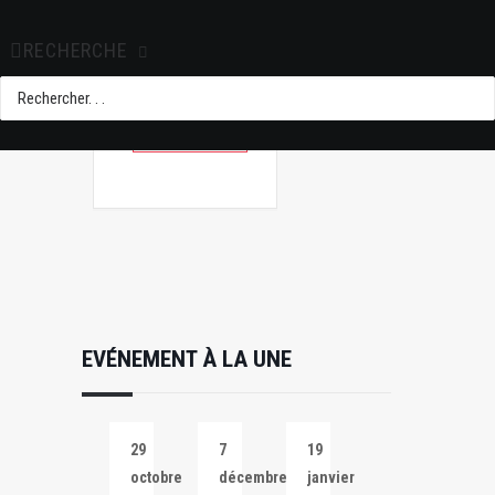
+ Ajouter à mon
Agenda Google
RECHERCHE
+ iCal / Outlook
export
EVÉNEMENT À LA UNE
29
7
19
octobre
décembre
janvier