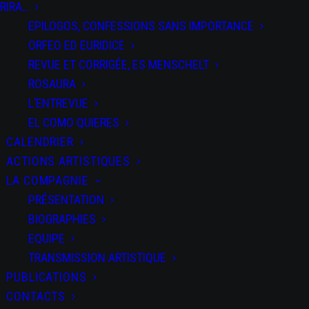
RIRA…
EPILOGOS, CONFESSIONS SANS IMPORTANCE
ORFEO ED EURIDICE
REVUE ET CORRIGÉE, ES MENSCHELT
ROSAURA
DATE
L’ENTREVUE
du 04 Fév
EL COMO QUIERES
2022
au 20
CALENDRIER
Mar 2022
Expired!
ACTIONS ARTISTIQUES
LA COMPAGNIE
HEURE
PRÉSENTATION
10 h 45 min
BIOGRAPHIES
EQUIPE
PAR
TRANSMISSION ARTISTIQUE
SPECTACLES
PUBLICATIONS
Odisea
CONTACTS