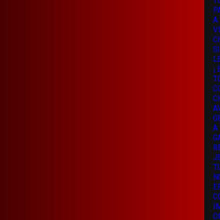
T
P
A
V
C
S
L
¡
T
C
C
A
G
A
G
R
J
T
N
E
C
I
O