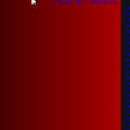
ACTUALITÉS
SPECTACLES
Q
L
O
D
S
C
P
C
H
A
O
A
S
P
L
L
S
F
J
G
C