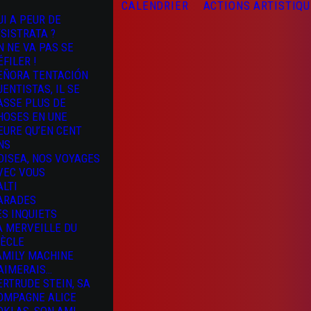
CALENDRIER
ACTIONS ARTISTIQ
UI A PEUR DE
YSISTRATA ?
N NE VA PAS SE
ÉFILER !
EÑORA TENTACIÓN
UENTISTAS, IL SE
ASSE PLUS DE
HOSES EN UNE
EURE QU’EN CENT
NS
DISEA, NOS VOYAGES
VEC VOUS
ALTI
ARADES
ES INQUIETS
A MERVEILLE DU
IÈCLE
AMILY MACHINE
’AIMERAIS…
ERTRUDE STEIN, SA
OMPAGNE ALICE