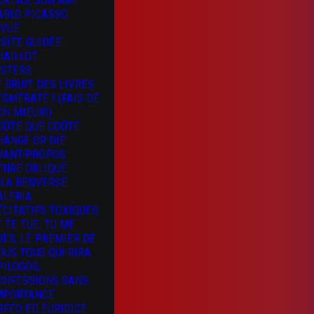
OKLAS, SON AMI
ABLO PICASSO
 VUE
ISITE GUIDÉE
HAILLOT
ISTERS
E BRUIT DES LIVRES
 ESMÉRATE ! (FAIS DE
ON MIEUX!)
OÛTE QUE COÛTE
HANGE OR DIE
VANT-PROPOS
ENRE OBLIQUE
 LA RENVERSE
ALERIA
ÉCITATIFS TOXIQUES
E TE TUE, TU ME
UES, LE PREMIER DE
OUS TOUS QUI RIRA…
PILOGOS,
ONFESSIONS SANS
MPORTANCE
RFEO ED EURIDICE