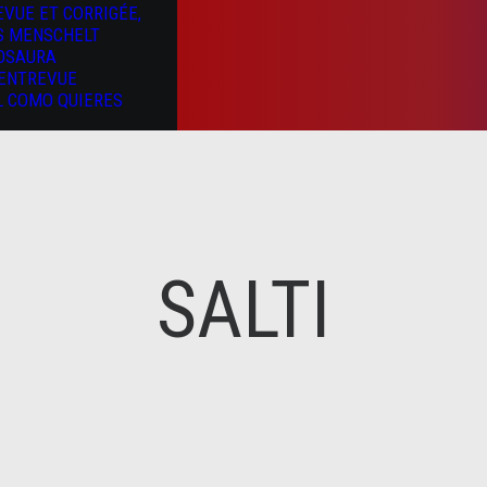
EVUE ET CORRIGÉE,
S MENSCHELT
OSAURA
’ENTREVUE
L COMO QUIERES
SALTI