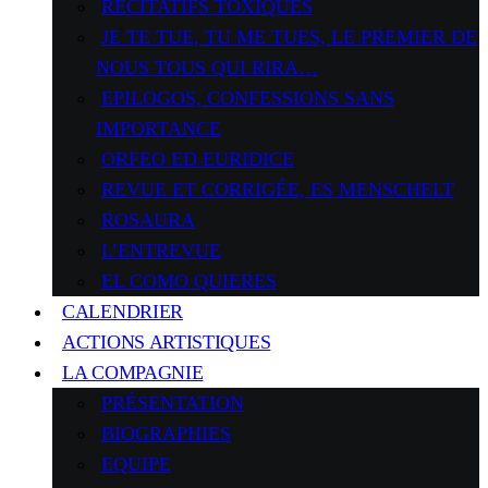
RÉCITATIFS TOXIQUES
JE TE TUE, TU ME TUES, LE PREMIER DE
NOUS TOUS QUI RIRA…
EPILOGOS, CONFESSIONS SANS
IMPORTANCE
ORFEO ED EURIDICE
REVUE ET CORRIGÉE, ES MENSCHELT
ROSAURA
L’ENTREVUE
EL COMO QUIERES
CALENDRIER
ACTIONS ARTISTIQUES
LA COMPAGNIE
PRÉSENTATION
BIOGRAPHIES
EQUIPE