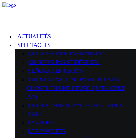
ACTUALITÉS
SPECTACLES
QUI A PEUR DE LYSISTRATA ?
ON NE VA PAS SE DÉFILER !
SEÑORA TENTACIÓN
CUENTISTAS, IL SE PASSE PLUS DE
CHOSES EN UNE HEURE QU’EN CENT
ANS
ODISEA, NOS VOYAGES AVEC VOUS
SALTI
PARADES
LES INQUIETS