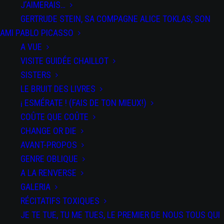
J’AIMERAIS…
GERTRUDE STEIN, SA COMPAGNE ALICE TOKLAS, SON
AMI PABLO PICASSO
A VUE
VISITE GUIDÉE CHAILLOT
SISTERS
LE BRUIT DES LIVRES
DATE
¡ ESMÉRATE ! (FAIS DE TON MIEUX!)
03 Juin
2024
COÛTE QUE COÛTE
Expired!
CHANGE OR DIE
AVANT-PROPOS
PAR
GENRE OBLIQUE
SPECTACLES
A LA RENVERSE
SEÑORA
GALERIA
TENTACION
RÉCITATIFS TOXIQUES
JE TE TUE, TU ME TUES, LE PREMIER DE NOUS TOUS QUI