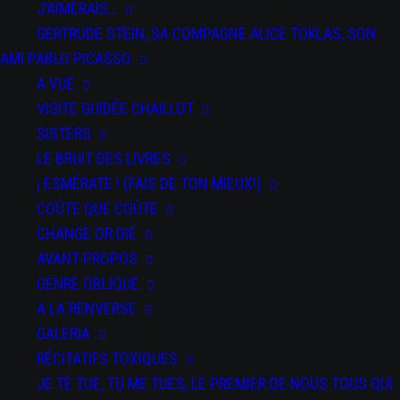
J’AIMERAIS…
GERTRUDE STEIN, SA COMPAGNE ALICE TOKLAS, SON
AMI PABLO PICASSO
A VUE
VISITE GUIDÉE CHAILLOT
SISTERS
LE BRUIT DES LIVRES
DATE
¡ ESMÉRATE ! (FAIS DE TON MIEUX!)
du 13 au 14
Nov 2025
COÛTE QUE COÛTE
Expired!
CHANGE OR DIE
AVANT-PROPOS
PAR
GENRE OBLIQUE
SPECTACLES
A LA RENVERSE
SEÑORA
GALERIA
TENTACION
RÉCITATIFS TOXIQUES
JE TE TUE, TU ME TUES, LE PREMIER DE NOUS TOUS QUI