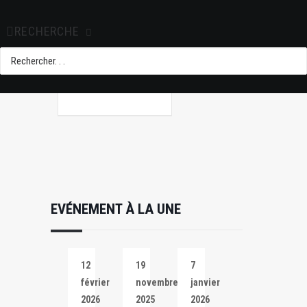
+ Ajouter à mon
Agenda Google
RECHERCHE
+ iCal / Outlook
export
EVÉNEMENT À LA UNE
12
19
7
février
novembre
janvier
2026
2025
2026