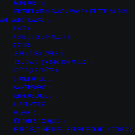
J’AIMERAIS…
GERTRUDE STEIN, SA COMPAGNE ALICE TOKLAS, SON
DATES
DOSSIER
PRESSE
AMI PABLO PICASSO
A VUE
VISITE GUIDÉE CHAILLOT
SISTERS
LE BRUIT DES LIVRES
Le 26 juin au COS à Nanteau-sur-Lunain à 15h
¡ ESMÉRATE ! (FAIS DE TON MIEUX!)
Dans le cadre de nos projets en Seine-et-Marne, en partenariat
COÛTE QUE COÛTE
avec la Maison Départementale des Solidarités de Nemours.
CHANGE OR DIE
AVANT-PROPOS
GENRE OBLIQUE
A LA RENVERSE
GALERIA
RÉCITATIFS TOXIQUES
JE TE TUE, TU ME TUES, LE PREMIER DE NOUS TOUS QUI