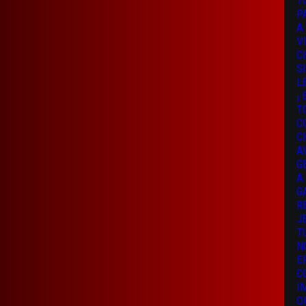
T
P
A
V
C
S
L
¡
T
C
C
A
G
A
G
R
J
T
N
E
C
I
O