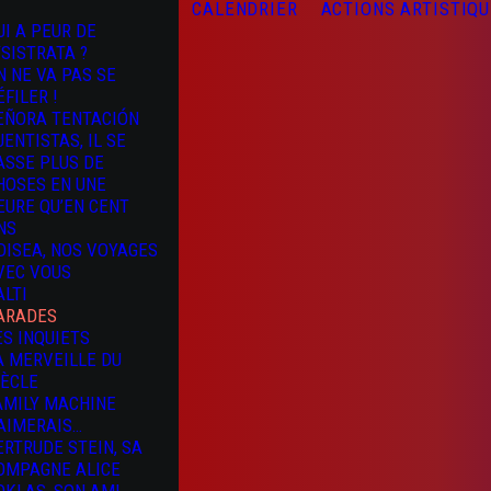
CALENDRIER
ACTIONS ARTISTIQ
UI A PEUR DE
YSISTRATA ?
N NE VA PAS SE
ÉFILER !
EÑORA TENTACIÓN
UENTISTAS, IL SE
ASSE PLUS DE
HOSES EN UNE
EURE QU’EN CENT
NS
DISEA, NOS VOYAGES
VEC VOUS
ALTI
ARADES
ES INQUIETS
A MERVEILLE DU
IÈCLE
AMILY MACHINE
’AIMERAIS…
ERTRUDE STEIN, SA
OMPAGNE ALICE