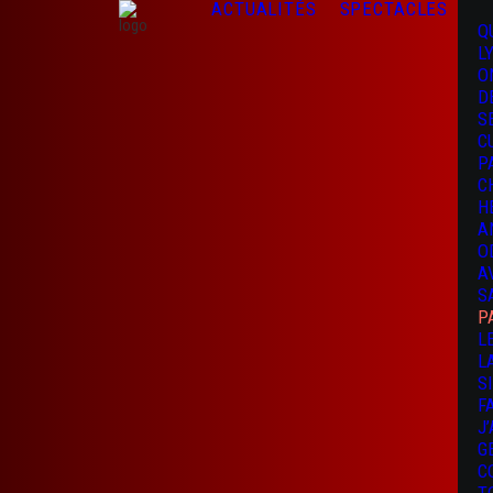
ACTUALITÉS
SPECTACLES
Q
L
O
D
S
C
P
C
H
A
O
A
S
P
L
L
S
F
J
G
C