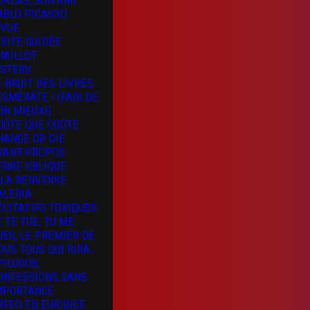
OKLAS, SON AMI
ABLO PICASSO
 VUE
ISITE GUIDÉE
HAILLOT
ISTERS
E BRUIT DES LIVRES
 ESMÉRATE ! (FAIS DE
ON MIEUX!)
OÛTE QUE COÛTE
HANGE OR DIE
VANT-PROPOS
ENRE OBLIQUE
 LA RENVERSE
ALERIA
ÉCITATIFS TOXIQUES
E TE TUE, TU ME
UES, LE PREMIER DE
OUS TOUS QUI RIRA…
PILOGOS,
ONFESSIONS SANS
MPORTANCE
RFEO ED EURIDICE