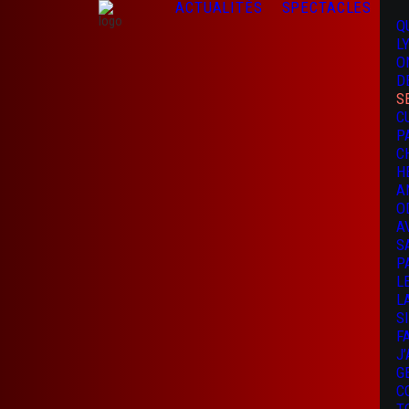
ACTUALITÉS
SPECTACLES
Q
L
O
D
S
C
P
C
H
A
O
A
S
P
L
L
S
F
J
G
C