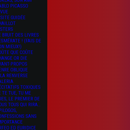
OKLAS, SON AMI
ABLO PICASSO
 VUE
ISITE GUIDÉE
HAILLOT
ISTERS
E BRUIT DES LIVRES
 ESMÉRATE ! (FAIS DE
ON MIEUX!)
OÛTE QUE COÛTE
HANGE OR DIE
VANT-PROPOS
ENRE OBLIQUE
 LA RENVERSE
ALERIA
ÉCITATIFS TOXIQUES
E TE TUE, TU ME
UES, LE PREMIER DE
OUS TOUS QUI RIRA…
PILOGOS,
ONFESSIONS SANS
MPORTANCE
RFEO ED EURIDICE