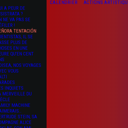
CALENDRIER
ACTIONS ARTISTIQ
UI A PEUR DE
YSISTRATA ?
N NE VA PAS SE
ÉFILER !
EÑORA TENTACIÓN
UENTISTAS, IL SE
ASSE PLUS DE
HOSES EN UNE
EURE QU’EN CENT
NS
DISEA, NOS VOYAGES
VEC VOUS
ALTI
ARADES
ES INQUIETS
A MERVEILLE DU
IÈCLE
AMILY MACHINE
’AIMERAIS…
ERTRUDE STEIN, SA
OMPAGNE ALICE