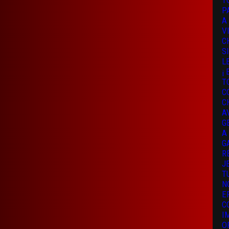
T
P
A
V
C
S
L
¡
T
C
C
A
G
A
G
R
J
T
N
E
C
I
O