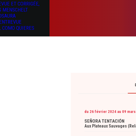
EVUE ET CORRIGÉE,
S MENSCHELT
OSAURA
’ENTREVUE
L COMO QUIERES
du 26 février 2024
au 09 mars
SEÑORA TENTACIÓN
Aux Plateaux Sauvages (Rel