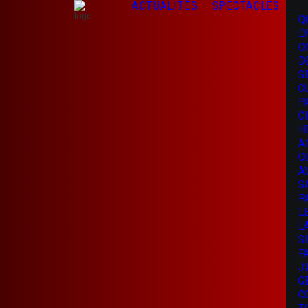
ACTUALITÉS
SPECTACLES
Q
L
O
D
S
C
P
C
H
A
O
A
S
P
L
L
S
F
J
G
C