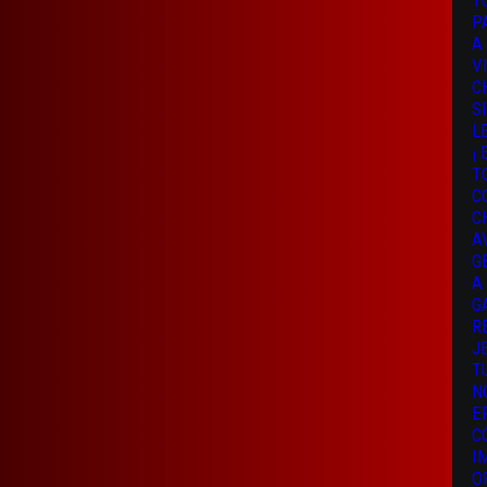
T
P
A
V
C
S
L
¡
T
C
C
A
G
A
G
R
J
T
N
E
C
I
O