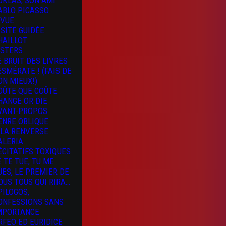
OKLAS, SON AMI
ABLO PICASSO
 VUE
ISITE GUIDÉE
HAILLOT
ISTERS
E BRUIT DES LIVRES
 ESMÉRATE ! (FAIS DE
ON MIEUX!)
OÛTE QUE COÛTE
HANGE OR DIE
VANT-PROPOS
ENRE OBLIQUE
 LA RENVERSE
ALERIA
ÉCITATIFS TOXIQUES
E TE TUE, TU ME
UES, LE PREMIER DE
OUS TOUS QUI RIRA…
PILOGOS,
ONFESSIONS SANS
MPORTANCE
RFEO ED EURIDICE