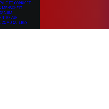
EVUE ET CORRIGÉE,
S MENSCHELT
OSAURA
’ENTREVUE
L COMO QUIERES