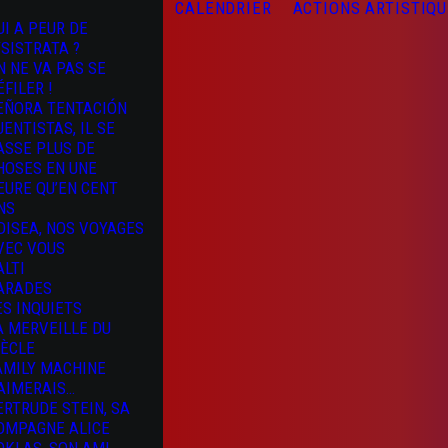
CALENDRIER
ACTIONS ARTISTIQ
UI A PEUR DE
YSISTRATA ?
N NE VA PAS SE
ÉFILER !
EÑORA TENTACIÓN
UENTISTAS, IL SE
ASSE PLUS DE
HOSES EN UNE
EURE QU’EN CENT
NS
DISEA, NOS VOYAGES
VEC VOUS
ALTI
ARADES
ES INQUIETS
A MERVEILLE DU
IÈCLE
AMILY MACHINE
’AIMERAIS…
ERTRUDE STEIN, SA
OMPAGNE ALICE