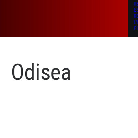
R
E
R
L
E
Odisea