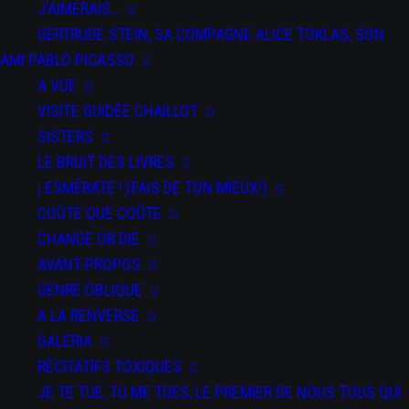
J’AIMERAIS…
GERTRUDE STEIN, SA COMPAGNE ALICE TOKLAS, SON
AMI PABLO PICASSO
A VUE
VISITE GUIDÉE CHAILLOT
SISTERS
LE BRUIT DES LIVRES
DATE
¡ ESMÉRATE ! (FAIS DE TON MIEUX!)
03 Nov
2020
COÛTE QUE COÛTE
Expired!
CHANGE OR DIE
AVANT-PROPOS
HEURE
GENRE OBLIQUE
All Day
A LA RENVERSE
GALERIA
PAR
RÉCITATIFS TOXIQUES
SPECTACLES
JE TE TUE, TU ME TUES, LE PREMIER DE NOUS TOUS QUI
A Vue