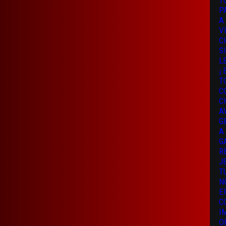
T
P
A
V
C
S
L
¡
T
C
C
A
G
A
G
R
J
T
N
E
C
I
O