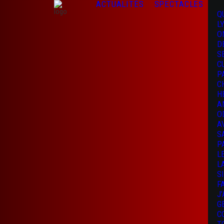
ACTUALITÉS
SPECTACLES
Q
L
O
D
S
C
P
C
H
A
O
A
S
P
L
L
S
F
J
G
C