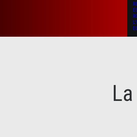
R
E
R
L
E
La