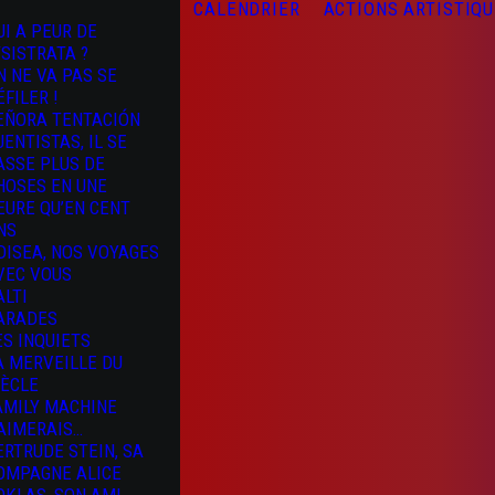
CALENDRIER
ACTIONS ARTISTIQ
UI A PEUR DE
YSISTRATA ?
N NE VA PAS SE
ÉFILER !
EÑORA TENTACIÓN
UENTISTAS, IL SE
ASSE PLUS DE
HOSES EN UNE
EURE QU’EN CENT
NS
DISEA, NOS VOYAGES
VEC VOUS
ALTI
ARADES
ES INQUIETS
A MERVEILLE DU
IÈCLE
AMILY MACHINE
’AIMERAIS…
ERTRUDE STEIN, SA
OMPAGNE ALICE