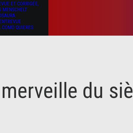
EVUE ET CORRIGÉE,
S MENSCHELT
OSAURA
’ENTREVUE
L COMO QUIERES
 merveille du siè