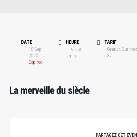
DATE
HEURE
TARIF
18 Sep
Gratuit, Sur ins
19 h 30
2020
37
min
Expired!
La merveille du siècle
PARTAGEZ CET ÉVÉ