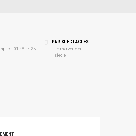
PAR SPECTACLES
cription 01 48 34 35
La merveille du
siècle
NEMENT