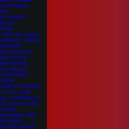
OKLAS, SON AMI
ABLO PICASSO
 VUE
ISITE GUIDÉE
HAILLOT
ISTERS
E BRUIT DES LIVRES
 ESMÉRATE ! (FAIS DE
ON MIEUX!)
OÛTE QUE COÛTE
HANGE OR DIE
VANT-PROPOS
ENRE OBLIQUE
 LA RENVERSE
ALERIA
ÉCITATIFS TOXIQUES
E TE TUE, TU ME
UES, LE PREMIER DE
OUS TOUS QUI RIRA…
PILOGOS,
ONFESSIONS SANS
MPORTANCE
RFEO ED EURIDICE