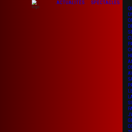
ACTUALITÉS
SPECTACLES
Q
L
O
D
S
C
P
C
H
A
O
A
S
P
L
L
S
F
J
G
C