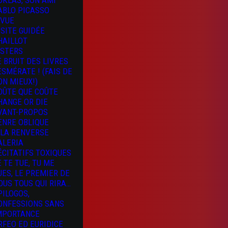
OKLAS, SON AMI
ABLO PICASSO
 VUE
ISITE GUIDÉE
HAILLOT
ISTERS
E BRUIT DES LIVRES
 ESMÉRATE ! (FAIS DE
ON MIEUX!)
OÛTE QUE COÛTE
HANGE OR DIE
VANT-PROPOS
ENRE OBLIQUE
 LA RENVERSE
ALERIA
ÉCITATIFS TOXIQUES
E TE TUE, TU ME
UES, LE PREMIER DE
OUS TOUS QUI RIRA…
PILOGOS,
ONFESSIONS SANS
MPORTANCE
RFEO ED EURIDICE