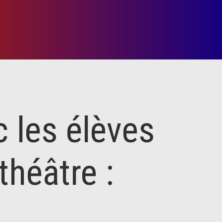
c les élèves
héâtre :