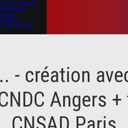
EVUE ET CORRIGÉE,
S MENSCHELT
OSAURA
’ENTREVUE
L COMO QUIERES
.. - création ave
 CNDC Angers + t
CNSAD Paris