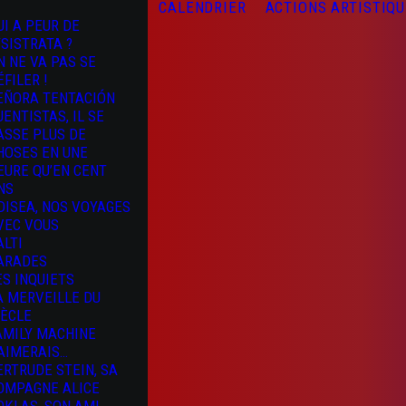
CALENDRIER
ACTIONS ARTISTIQ
UI A PEUR DE
YSISTRATA ?
N NE VA PAS SE
ÉFILER !
EÑORA TENTACIÓN
UENTISTAS, IL SE
ASSE PLUS DE
HOSES EN UNE
EURE QU’EN CENT
NS
DISEA, NOS VOYAGES
VEC VOUS
ALTI
ARADES
ES INQUIETS
A MERVEILLE DU
IÈCLE
AMILY MACHINE
’AIMERAIS…
ERTRUDE STEIN, SA
OMPAGNE ALICE