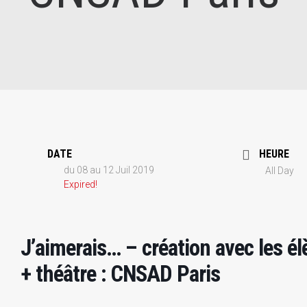
DATE
HEURE
du 08 au 12 Juil 2019
All Day
Expired!
J’aimerais… – création avec les é
+ théâtre : CNSAD Paris