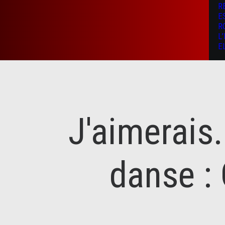
R
E
R
L
E
J'aimerais.
danse :