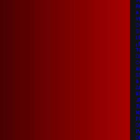
T
P
A
V
C
S
L
¡
T
C
C
A
G
A
G
R
J
T
N
E
C
I
O