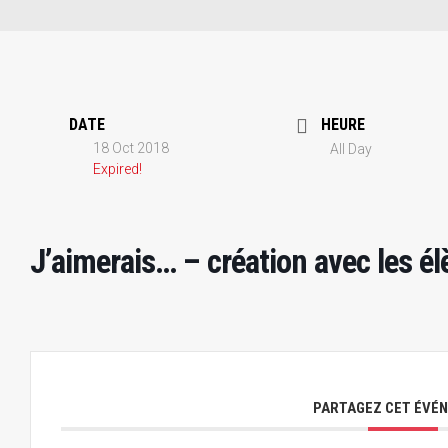
DATE
HEURE
18 Oct 2018
All Day
Expired!
J’aimerais… – création avec les él
PARTAGEZ CET ÉVÉ