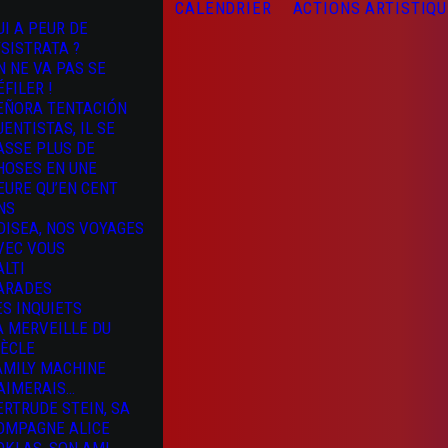
CALENDRIER
ACTIONS ARTISTIQ
UI A PEUR DE
YSISTRATA ?
N NE VA PAS SE
ÉFILER !
EÑORA TENTACIÓN
UENTISTAS, IL SE
ASSE PLUS DE
HOSES EN UNE
EURE QU’EN CENT
NS
DISEA, NOS VOYAGES
VEC VOUS
ALTI
ARADES
ES INQUIETS
A MERVEILLE DU
IÈCLE
AMILY MACHINE
’AIMERAIS…
ERTRUDE STEIN, SA
OMPAGNE ALICE