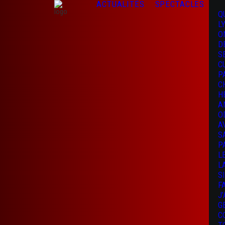
ACTUALITÉS
SPECTACLES
Q
L
O
D
S
C
P
C
H
A
O
A
S
P
L
L
S
F
J
G
C