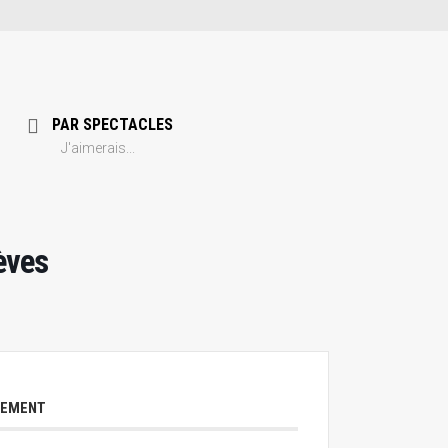
PAR SPECTACLES
J'aimerais...
èves
NEMENT