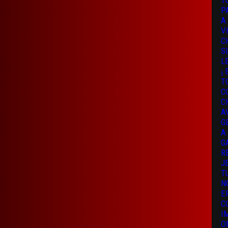
T
P
A
V
C
S
L
¡
T
C
C
A
G
A
G
R
J
T
N
E
C
I
O