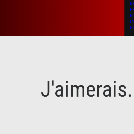
R
E
R
L
E
J'aimerais.