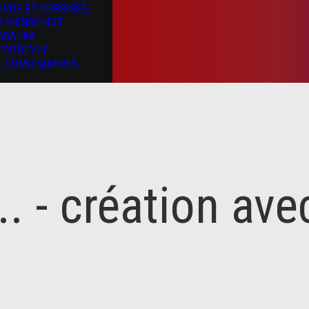
EVUE ET CORRIGÉE,
S MENSCHELT
OSAURA
’ENTREVUE
L COMO QUIERES
.. - création ave