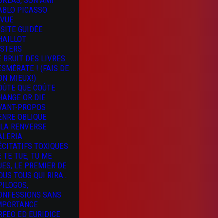
OKLAS, SON AMI
ABLO PICASSO
 VUE
ISITE GUIDÉE
HAILLOT
ISTERS
E BRUIT DES LIVRES
 ESMÉRATE ! (FAIS DE
ON MIEUX!)
OÛTE QUE COÛTE
HANGE OR DIE
VANT-PROPOS
ENRE OBLIQUE
 LA RENVERSE
ALERIA
ÉCITATIFS TOXIQUES
E TE TUE, TU ME
UES, LE PREMIER DE
OUS TOUS QUI RIRA…
PILOGOS,
ONFESSIONS SANS
MPORTANCE
RFEO ED EURIDICE