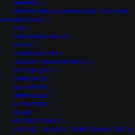
J’AIMERAIS…
GERTRUDE STEIN, SA COMPAGNE ALICE TOKLAS, SON
AMI PABLO PICASSO
A VUE
VISITE GUIDÉE CHAILLOT
SISTERS
LE BRUIT DES LIVRES
DATE
¡ ESMÉRATE ! (FAIS DE TON MIEUX!)
18 Sep
2020
COÛTE QUE COÛTE
Expired!
CHANGE OR DIE
AVANT-PROPOS
HEURE
GENRE OBLIQUE
19 h 30 min
A LA RENVERSE
GALERIA
TARIF
RÉCITATIFS TOXIQUES
Gratuit, Sur
inscription
JE TE TUE, TU ME TUES, LE PREMIER DE NOUS TOUS QUI
01 48 34 35