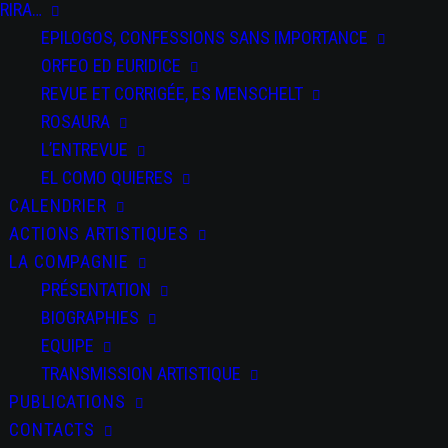
RIRA…
37
EPILOGOS, CONFESSIONS SANS IMPORTANCE
ORFEO ED EURIDICE
PAR
REVUE ET CORRIGÉE, ES MENSCHELT
SPECTACLES
ROSAURA
La merveille
du siècle
L’ENTREVUE
EL COMO QUIERES
CALENDRIER
ACTIONS ARTISTIQUES
La merveille
LA COMPAGNIE
du siècle
PRÉSENTATION
BIOGRAPHIES
EQUIPE
TRANSMISSION ARTISTIQUE
PUBLICATIONS
CONTACTS
PARTAGEZ CET