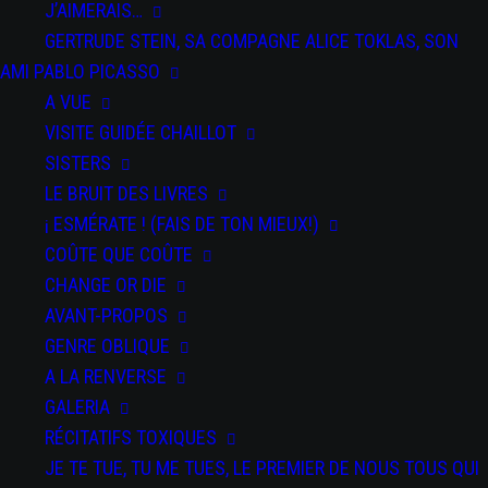
J’AIMERAIS…
GERTRUDE STEIN, SA COMPAGNE ALICE TOKLAS, SON
AMI PABLO PICASSO
A VUE
VISITE GUIDÉE CHAILLOT
SISTERS
LE BRUIT DES LIVRES
DATE
¡ ESMÉRATE ! (FAIS DE TON MIEUX!)
03 Mai
2025
COÛTE QUE COÛTE
Expired!
CHANGE OR DIE
AVANT-PROPOS
PAR
GENRE OBLIQUE
SPECTACLES
A LA RENVERSE
Odisea
GALERIA
RÉCITATIFS TOXIQUES
JE TE TUE, TU ME TUES, LE PREMIER DE NOUS TOUS QUI