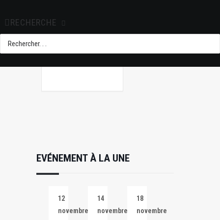
+ Ajouter à mon
Agenda Google
RECHERCHE
+ iCal / Outlook
export
EVÉNEMENT À LA UNE
12
14
18
novembre
novembre
novembre