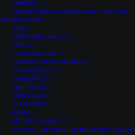
J’AIMERAIS…
GERTRUDE STEIN, SA COMPAGNE ALICE TOKLAS, SON
AMI PABLO PICASSO
A VUE
VISITE GUIDÉE CHAILLOT
SISTERS
LE BRUIT DES LIVRES
DATE
¡ ESMÉRATE ! (FAIS DE TON MIEUX!)
du 18 au 22
Nov 2024
COÛTE QUE COÛTE
Expired!
CHANGE OR DIE
AVANT-PROPOS
PAR
GENRE OBLIQUE
SPECTACLES
A LA RENVERSE
Salti
GALERIA
RÉCITATIFS TOXIQUES
JE TE TUE, TU ME TUES, LE PREMIER DE NOUS TOUS QUI