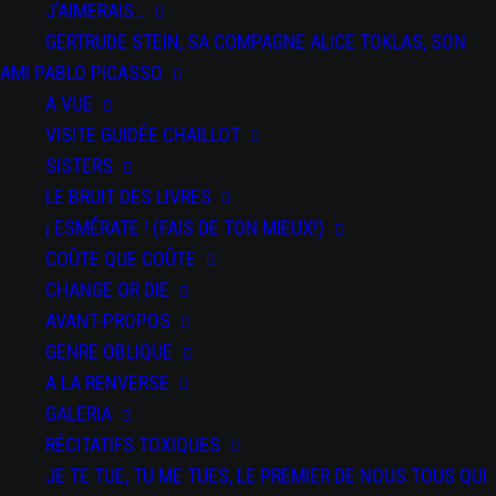
J’AIMERAIS…
GERTRUDE STEIN, SA COMPAGNE ALICE TOKLAS, SON
AMI PABLO PICASSO
A VUE
VISITE GUIDÉE CHAILLOT
SISTERS
LE BRUIT DES LIVRES
DATE
¡ ESMÉRATE ! (FAIS DE TON MIEUX!)
10 Déc
2024
COÛTE QUE COÛTE
Expired!
CHANGE OR DIE
AVANT-PROPOS
GENRE OBLIQUE
SALTI
A LA RENVERSE
GALERIA
RÉCITATIFS TOXIQUES
JE TE TUE, TU ME TUES, LE PREMIER DE NOUS TOUS QUI