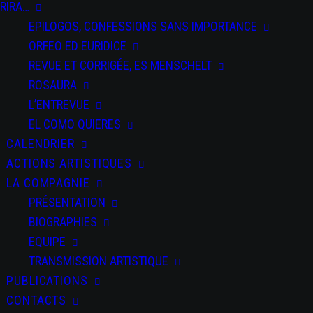
RIRA…
EPILOGOS, CONFESSIONS SANS IMPORTANCE
PARTAGEZ CET
ORFEO ED EURIDICE
ÉVÉNEMENT
REVUE ET CORRIGÉE, ES MENSCHELT
ROSAURA
L’ENTREVUE
EL COMO QUIERES
CALENDRIER
ACTIONS ARTISTIQUES
LA COMPAGNIE
PRÉSENTATION
+ Ajouter à mon
Agenda Google
BIOGRAPHIES
EQUIPE
+ iCal / Outlook
TRANSMISSION ARTISTIQUE
export
PUBLICATIONS
CONTACTS