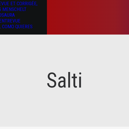
EVUE ET CORRIGÉE,
S MENSCHELT
OSAURA
’ENTREVUE
L COMO QUIERES
Salti