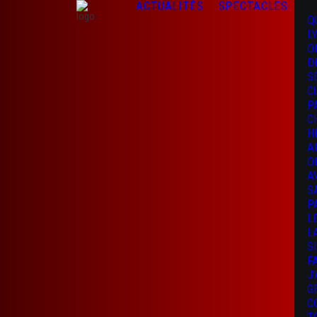
ACTUALITÉS
SPECTACLES
Q
L
O
D
S
C
P
C
H
A
O
A
S
P
L
L
S
F
J
G
C