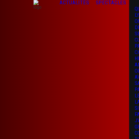
ACTUALITÉS
SPECTACLES
Q
L
O
D
S
C
P
C
H
A
O
A
S
P
L
L
S
F
J
G
C