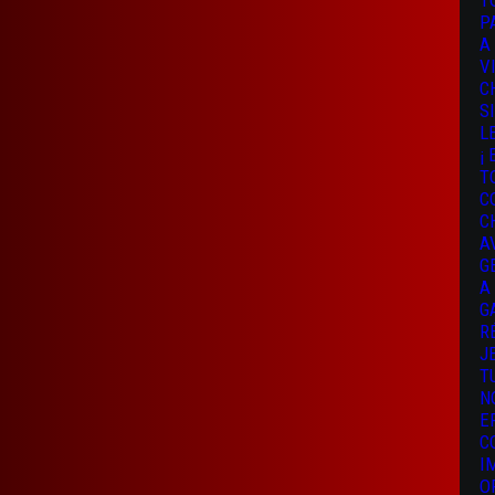
T
P
A
V
C
S
L
¡
T
C
C
A
G
A
G
R
J
T
N
E
C
I
O