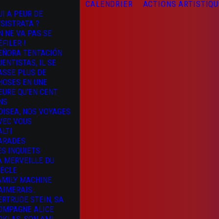
CALENDRIER
ACTIONS ARTISTIQ
UI A PEUR DE
YSISTRATA ?
N NE VA PAS SE
ÉFILER !
EÑORA TENTACIÓN
UENTISTAS, IL SE
ASSE PLUS DE
HOSES EN UNE
EURE QU’EN CENT
NS
DISEA, NOS VOYAGES
VEC VOUS
ALTI
ARADES
ES INQUIETS
A MERVEILLE DU
IÈCLE
AMILY MACHINE
’AIMERAIS…
ERTRUDE STEIN, SA
OMPAGNE ALICE