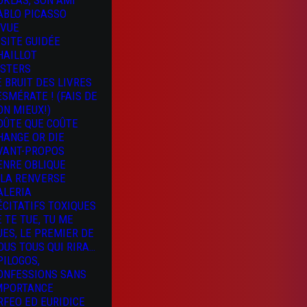
OKLAS, SON AMI
ABLO PICASSO
 VUE
ISITE GUIDÉE
HAILLOT
ISTERS
E BRUIT DES LIVRES
 ESMÉRATE ! (FAIS DE
ON MIEUX!)
OÛTE QUE COÛTE
HANGE OR DIE
VANT-PROPOS
ENRE OBLIQUE
 LA RENVERSE
ALERIA
ÉCITATIFS TOXIQUES
E TE TUE, TU ME
UES, LE PREMIER DE
OUS TOUS QUI RIRA…
PILOGOS,
ONFESSIONS SANS
MPORTANCE
RFEO ED EURIDICE