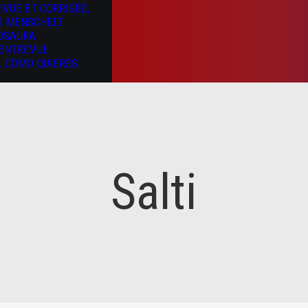
EVUE ET CORRIGÉE,
S MENSCHELT
OSAURA
’ENTREVUE
L COMO QUIERES
Salti