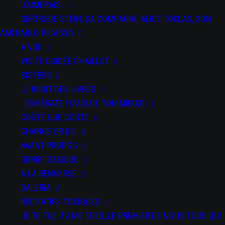
J’AIMERAIS…
GERTRUDE STEIN, SA COMPAGNE ALICE TOKLAS, SON
AMI PABLO PICASSO
A VUE
VISITE GUIDÉE CHAILLOT
SISTERS
LE BRUIT DES LIVRES
DATE
¡ ESMÉRATE ! (FAIS DE TON MIEUX!)
du 20 au 23
Fév 2024
COÛTE QUE COÛTE
Expired!
CHANGE OR DIE
AVANT-PROPOS
PAR
GENRE OBLIQUE
SPECTACLES
A LA RENVERSE
Salti
GALERIA
RÉCITATIFS TOXIQUES
JE TE TUE, TU ME TUES, LE PREMIER DE NOUS TOUS QUI