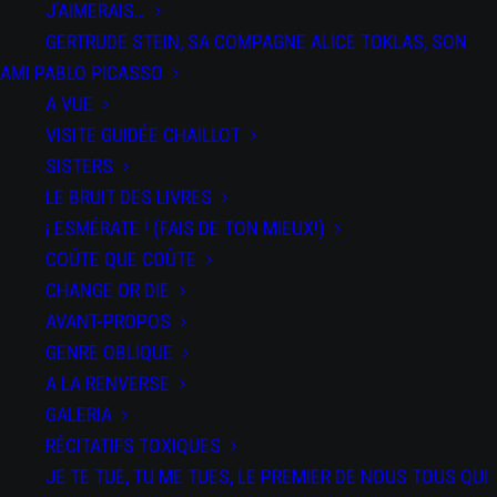
J’AIMERAIS…
GERTRUDE STEIN, SA COMPAGNE ALICE TOKLAS, SON
AMI PABLO PICASSO
A VUE
VISITE GUIDÉE CHAILLOT
SISTERS
LE BRUIT DES LIVRES
DATE
¡ ESMÉRATE ! (FAIS DE TON MIEUX!)
du 08 au 09
Fév 2024
COÛTE QUE COÛTE
Expired!
CHANGE OR DIE
AVANT-PROPOS
PAR
GENRE OBLIQUE
SPECTACLES
A LA RENVERSE
Salti
GALERIA
RÉCITATIFS TOXIQUES
JE TE TUE, TU ME TUES, LE PREMIER DE NOUS TOUS QUI