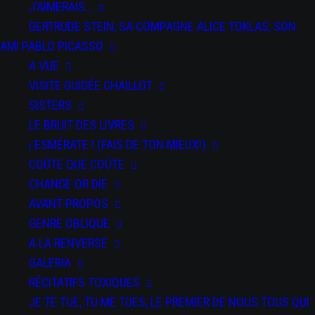
J’AIMERAIS…
GERTRUDE STEIN, SA COMPAGNE ALICE TOKLAS, SON
AMI PABLO PICASSO
A VUE
VISITE GUIDÉE CHAILLOT
SISTERS
LE BRUIT DES LIVRES
DATE
¡ ESMÉRATE ! (FAIS DE TON MIEUX!)
10 Déc
2024
COÛTE QUE COÛTE
Expired!
CHANGE OR DIE
AVANT-PROPOS
GENRE OBLIQUE
SALTI
A LA RENVERSE
GALERIA
RÉCITATIFS TOXIQUES
JE TE TUE, TU ME TUES, LE PREMIER DE NOUS TOUS QUI