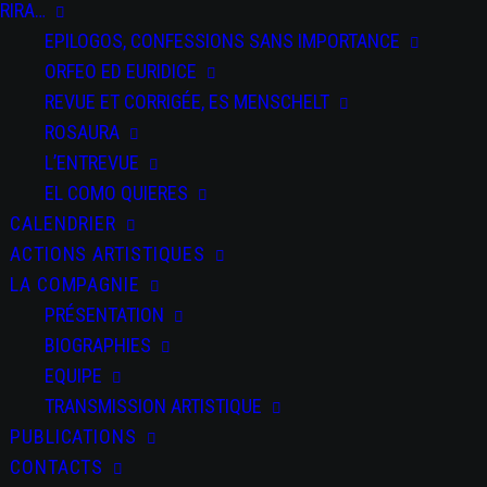
RIRA…
EPILOGOS, CONFESSIONS SANS IMPORTANCE
PARTAGEZ CET
ORFEO ED EURIDICE
ÉVÉNEMENT
REVUE ET CORRIGÉE, ES MENSCHELT
ROSAURA
L’ENTREVUE
EL COMO QUIERES
CALENDRIER
ACTIONS ARTISTIQUES
LA COMPAGNIE
PRÉSENTATION
+ Ajouter à mon
Agenda Google
BIOGRAPHIES
EQUIPE
+ iCal / Outlook
TRANSMISSION ARTISTIQUE
export
PUBLICATIONS
CONTACTS