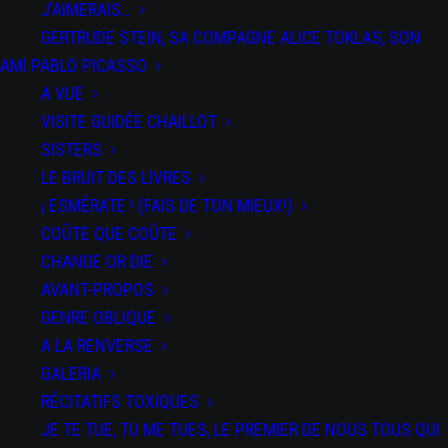
J’AIMERAIS…
GERTRUDE STEIN, SA COMPAGNE ALICE TOKLAS, SON
AMI PABLO PICASSO
A VUE
VISITE GUIDÉE CHAILLOT
SISTERS
LE BRUIT DES LIVRES
DATE
¡ ESMÉRATE ! (FAIS DE TON MIEUX!)
du 06 au 18
Jan 2025
COÛTE QUE COÛTE
Expired!
CHANGE OR DIE
AVANT-PROPOS
PAR
GENRE OBLIQUE
SPECTACLES
A LA RENVERSE
Salti
GALERIA
RÉCITATIFS TOXIQUES
JE TE TUE, TU ME TUES, LE PREMIER DE NOUS TOUS QUI