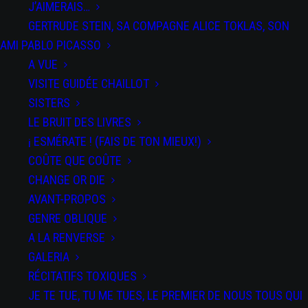
J’AIMERAIS…
GERTRUDE STEIN, SA COMPAGNE ALICE TOKLAS, SON
AMI PABLO PICASSO
A VUE
VISITE GUIDÉE CHAILLOT
SISTERS
LE BRUIT DES LIVRES
DATE
¡ ESMÉRATE ! (FAIS DE TON MIEUX!)
du 21 au 22
Mar 2025
COÛTE QUE COÛTE
Expired!
CHANGE OR DIE
AVANT-PROPOS
PAR
GENRE OBLIQUE
SPECTACLES
A LA RENVERSE
Salti
GALERIA
RÉCITATIFS TOXIQUES
JE TE TUE, TU ME TUES, LE PREMIER DE NOUS TOUS QUI