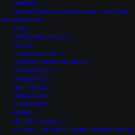
J’AIMERAIS…
GERTRUDE STEIN, SA COMPAGNE ALICE TOKLAS, SON
AMI PABLO PICASSO
A VUE
VISITE GUIDÉE CHAILLOT
SISTERS
LE BRUIT DES LIVRES
DATE
¡ ESMÉRATE ! (FAIS DE TON MIEUX!)
du 15 au 17
Oct 2024
COÛTE QUE COÛTE
Expired!
CHANGE OR DIE
AVANT-PROPOS
PAR
GENRE OBLIQUE
SPECTACLES
A LA RENVERSE
Salti
GALERIA
RÉCITATIFS TOXIQUES
JE TE TUE, TU ME TUES, LE PREMIER DE NOUS TOUS QUI