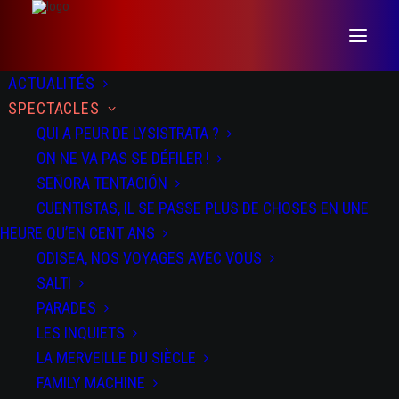
ACTUALITÉS
SPECTACLES
QUI A PEUR DE LYSISTRATA ?
ON NE VA PAS SE DÉFILER !
SEÑORA TENTACIÓN
CUENTISTAS, IL SE PASSE PLUS DE CHOSES EN UNE
DATES
DOSSIER
PRESSE
HEURE QU’EN CENT ANS
ODISEA, NOS VOYAGES AVEC VOUS
SALTI
03 NOV 2020
PARADES
le TIL - Mancieulles
LES INQUIETS
DU 15 AU 16 OCT 2022
LA MERVEILLE DU SIÈCLE
à Barcelone au Mercat de Les Flors
FAMILY MACHINE