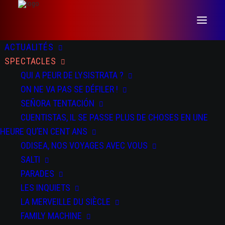
ACTUALITÉS
SPECTACLES
QUI A PEUR DE LYSISTRATA ?
ON NE VA PAS SE DÉFILER !
SEÑORA TENTACIÓN
CUENTISTAS, IL SE PASSE PLUS DE CHOSES EN UNE
DATES
DOSSIER
PRESSE
HEURE QU’EN CENT ANS
ODISEA, NOS VOYAGES AVEC VOUS
SALTI
03 NOV 2020
PARADES
le TIL - Mancieulles
LES INQUIETS
DU 15 AU 16 OCT 2022
LA MERVEILLE DU SIÈCLE
à Barcelone au Mercat de Les Flors
FAMILY MACHINE