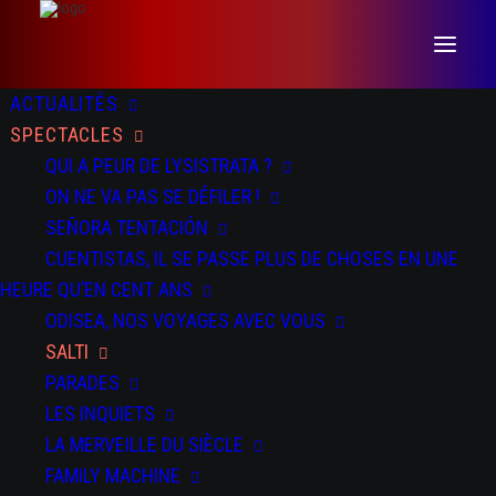
ACTUALITÉS
SPECTACLES
QUI A PEUR DE LYSISTRATA ?
ON NE VA PAS SE DÉFILER !
SEÑORA TENTACIÓN
CUENTISTAS, IL SE PASSE PLUS DE CHOSES EN UNE
DATES
DOSSIER
PRESSE
TEASER
HEURE QU’EN CENT ANS
ODISEA, NOS VOYAGES AVEC VOUS
SALTI
DU 13 AU 14 NOV 2025
PARADES
Rencontres Chorégraphiques Internationales de Seine Saint-
Denis à Bondy et Pantin
LES INQUIETS
LA MERVEILLE DU SIÈCLE
DU 19 AU 22 NOV 2025
FAMILY MACHINE
La Machinerie - Vénissieux