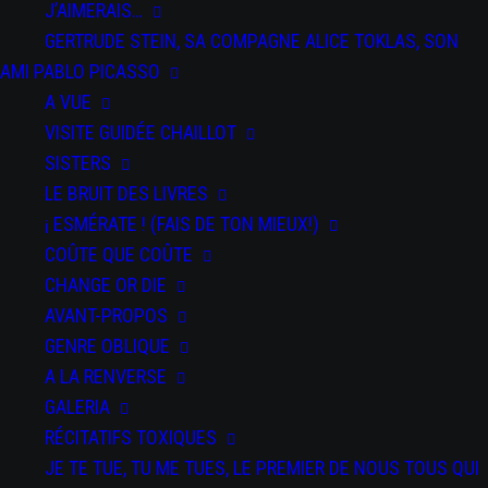
J’AIMERAIS…
DU 07 JAN 2026
AU 09 FÉV 2026
GERTRUDE STEIN, SA COMPAGNE ALICE TOKLAS, SON
La Filature, Scène Nationale - Mulhouse
AMI PABLO PICASSO
DU 25 AU 26 MAR 2026
A VUE
Festival Kidanse - L'Échangeur CDCN de Château-Thierry
VISITE GUIDÉE CHAILLOT
DU 02 AU 03 AVR 2026
SISTERS
Bords 2 Scènes - Vitry-le-François
LE BRUIT DES LIVRES
DU 09 AU 11 AVR 2026
¡ ESMÉRATE ! (FAIS DE TON MIEUX!)
Auditorium Jean-Pierre Miquel - Ville de Vincennes
COÛTE QUE COÛTE
CHANGE OR DIE
DU 12 AU 13 AVR 2026
AVANT-PROPOS
Centre des Bords de Marne - Le Perreux-sur-Marne
GENRE OBLIQUE
A LA RENVERSE
GALERIA
RÉCITATIFS TOXIQUES
JE TE TUE, TU ME TUES, LE PREMIER DE NOUS TOUS QUI