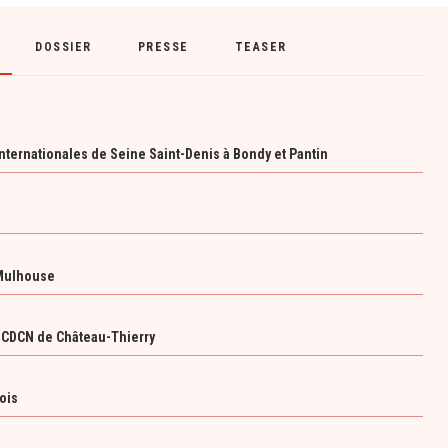
DOSSIER
PRESSE
TEASER
ternationales de Seine Saint-Denis à Bondy et Pantin
 Mulhouse
r CDCN de Château-Thierry
ois