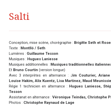
Salti
Conception, mise scène, chorégraphie :
Brigitte Seth et Ros
Texte :
Montlló / Seth
Lumières :
Guillaume Tesson
Musiques :
Hugues Laniesse
Musiques additionnelles :
Musiques traditionnelles italienne
Et
Bruno Courtin
(version longue)
Avec 3 interprètes en alternance : J
im Couturier, Ariane
Louise Hakim, Alix Kuentz, Lisa Martinez, Maud Meunissie
Régie 1 technicien en alternance :
Hugues Laniesse, Stép
Tesson
Assistanat en alternance :
Véronique Teindas, Christophe P
Photos :
Christophe Raynaud de Lage