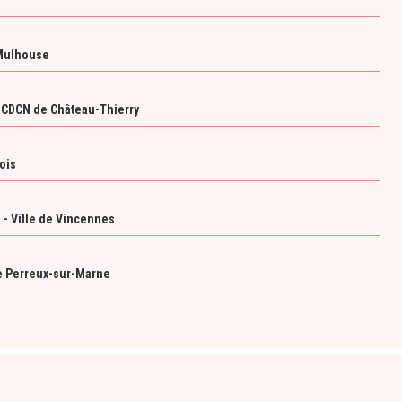
 Mulhouse
r CDCN de Château-Thierry
ois
 - Ville de Vincennes
e Perreux-sur-Marne