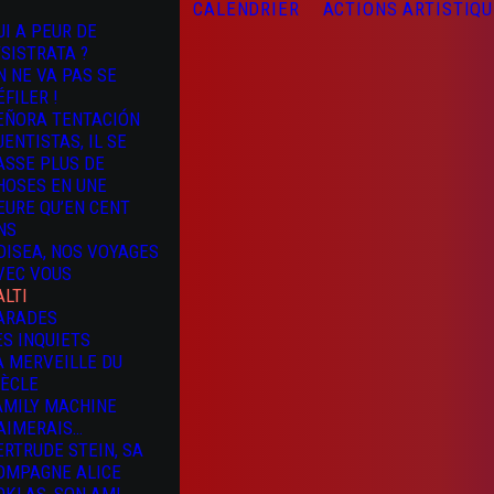
CALENDRIER
ACTIONS ARTISTIQ
UI A PEUR DE
YSISTRATA ?
N NE VA PAS SE
ÉFILER !
EÑORA TENTACIÓN
UENTISTAS, IL SE
ASSE PLUS DE
HOSES EN UNE
EURE QU’EN CENT
NS
DISEA, NOS VOYAGES
VEC VOUS
ALTI
ARADES
ES INQUIETS
A MERVEILLE DU
IÈCLE
AMILY MACHINE
’AIMERAIS…
ERTRUDE STEIN, SA
OMPAGNE ALICE