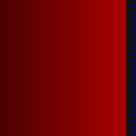
T
P
A
V
C
S
L
¡
T
C
C
A
G
A
G
R
J
T
N
E
C
I
O