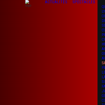
ACTUALITÉS
SPECTACLES
Q
L
O
D
S
C
P
C
H
A
O
A
S
P
L
L
S
F
J
G
C