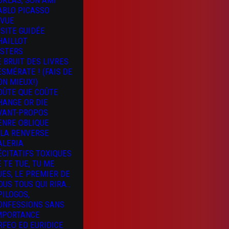
OKLAS, SON AMI
ABLO PICASSO
 VUE
ISITE GUIDÉE
HAILLOT
ISTERS
E BRUIT DES LIVRES
 ESMÉRATE ! (FAIS DE
ON MIEUX!)
OÛTE QUE COÛTE
HANGE OR DIE
VANT-PROPOS
ENRE OBLIQUE
 LA RENVERSE
ALERIA
ÉCITATIFS TOXIQUES
E TE TUE, TU ME
UES, LE PREMIER DE
OUS TOUS QUI RIRA…
PILOGOS,
ONFESSIONS SANS
MPORTANCE
RFEO ED EURIDICE