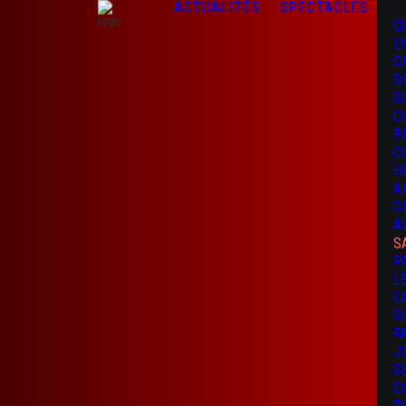
ACTUALITÉS
SPECTACLES
Q
L
O
D
S
C
P
C
H
A
O
A
S
P
L
L
S
F
J
G
C