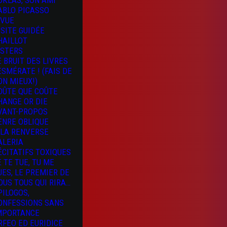
OKLAS, SON AMI
ABLO PICASSO
 VUE
ISITE GUIDÉE
HAILLOT
ISTERS
E BRUIT DES LIVRES
 ESMÉRATE ! (FAIS DE
ON MIEUX!)
OÛTE QUE COÛTE
HANGE OR DIE
VANT-PROPOS
ENRE OBLIQUE
 LA RENVERSE
ALERIA
ÉCITATIFS TOXIQUES
E TE TUE, TU ME
UES, LE PREMIER DE
OUS TOUS QUI RIRA…
PILOGOS,
ONFESSIONS SANS
MPORTANCE
RFEO ED EURIDICE