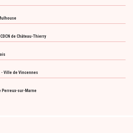
 Mulhouse
r CDCN de Château-Thierry
ois
 - Ville de Vincennes
e Perreux-sur-Marne