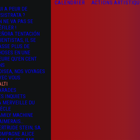
CALENDRIER
ACTIONS ARTISTIQ
UI A PEUR DE
YSISTRATA ?
N NE VA PAS SE
ÉFILER !
EÑORA TENTACIÓN
UENTISTAS, IL SE
ASSE PLUS DE
HOSES EN UNE
EURE QU’EN CENT
NS
DISEA, NOS VOYAGES
VEC VOUS
ALTI
ARADES
ES INQUIETS
A MERVEILLE DU
IÈCLE
AMILY MACHINE
’AIMERAIS…
ERTRUDE STEIN, SA
OMPAGNE ALICE