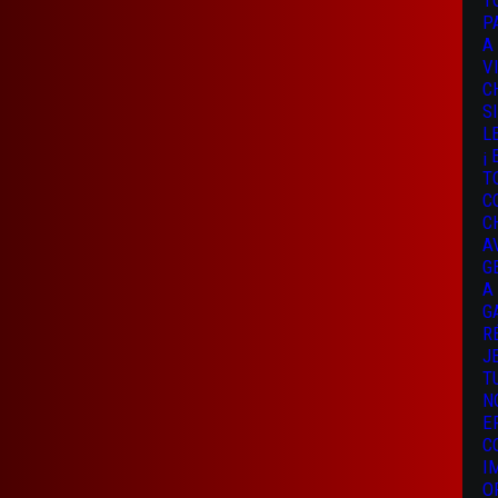
T
P
A
V
C
S
L
¡
T
C
C
A
G
A
G
R
J
T
N
E
C
I
O