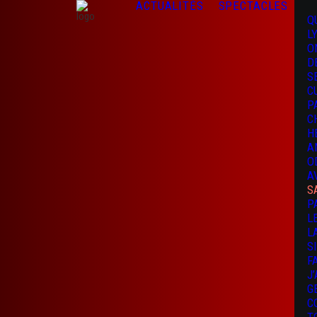
ACTUALITÉS
SPECTACLES
Q
L
O
D
S
C
P
C
H
A
O
A
S
P
L
L
S
F
J
G
C