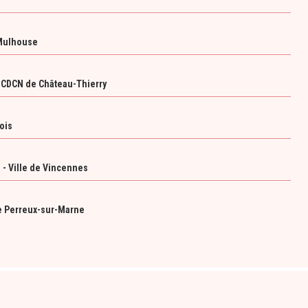
 Mulhouse
r CDCN de Château-Thierry
ois
 - Ville de Vincennes
e Perreux-sur-Marne