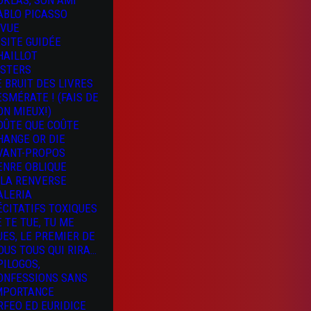
OKLAS, SON AMI
ABLO PICASSO
 VUE
ISITE GUIDÉE
HAILLOT
ISTERS
E BRUIT DES LIVRES
 ESMÉRATE ! (FAIS DE
ON MIEUX!)
OÛTE QUE COÛTE
HANGE OR DIE
VANT-PROPOS
ENRE OBLIQUE
 LA RENVERSE
ALERIA
ÉCITATIFS TOXIQUES
E TE TUE, TU ME
UES, LE PREMIER DE
OUS TOUS QUI RIRA…
PILOGOS,
ONFESSIONS SANS
MPORTANCE
RFEO ED EURIDICE