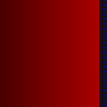
T
P
A
V
C
S
L
¡
T
C
C
A
G
A
G
R
J
T
N
E
C
I
O