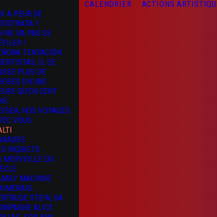
CALENDRIER
ACTIONS ARTISTIQ
UI A PEUR DE
YSISTRATA ?
N NE VA PAS SE
ÉFILER !
EÑORA TENTACIÓN
UENTISTAS, IL SE
ASSE PLUS DE
HOSES EN UNE
EURE QU’EN CENT
NS
DISEA, NOS VOYAGES
VEC VOUS
ALTI
ARADES
ES INQUIETS
A MERVEILLE DU
IÈCLE
AMILY MACHINE
’AIMERAIS…
ERTRUDE STEIN, SA
OMPAGNE ALICE