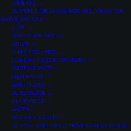
J’AIMERAIS…
DU 07 JAN 2026
AU 09 FÉV 2026
GERTRUDE STEIN, SA COMPAGNE ALICE TOKLAS, SON
La Filature, Scène Nationale - Mulhouse
AMI PABLO PICASSO
DU 25 AU 26 MAR 2026
A VUE
Festival Kidanse - L'Échangeur CDCN de Château-Thierry
VISITE GUIDÉE CHAILLOT
DU 02 AU 03 AVR 2026
SISTERS
Bords 2 Scènes - Vitry-le-François
LE BRUIT DES LIVRES
DU 09 AU 11 AVR 2026
¡ ESMÉRATE ! (FAIS DE TON MIEUX!)
Auditorium Jean-Pierre Miquel - Ville de Vincennes
COÛTE QUE COÛTE
CHANGE OR DIE
DU 12 AU 13 AVR 2026
AVANT-PROPOS
Centre des Bords de Marne - Le Perreux-sur-Marne
GENRE OBLIQUE
A LA RENVERSE
GALERIA
RÉCITATIFS TOXIQUES
JE TE TUE, TU ME TUES, LE PREMIER DE NOUS TOUS QUI