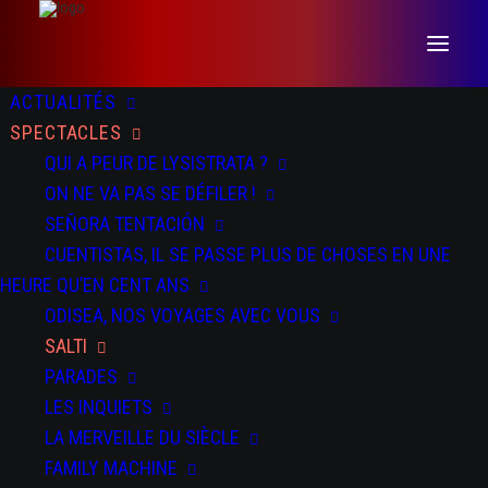
ACTUALITÉS
SPECTACLES
QUI A PEUR DE LYSISTRATA ?
ON NE VA PAS SE DÉFILER !
SEÑORA TENTACIÓN
CUENTISTAS, IL SE PASSE PLUS DE CHOSES EN UNE
DATES
DOSSIER
PRESSE
TEASER
HEURE QU’EN CENT ANS
ODISEA, NOS VOYAGES AVEC VOUS
SALTI
DU 13 AU 14 NOV 2025
PARADES
Rencontres Chorégraphiques Internationales de Seine Saint-
Denis à Bondy et Pantin
LES INQUIETS
LA MERVEILLE DU SIÈCLE
DU 19 AU 22 NOV 2025
FAMILY MACHINE
La Machinerie - Vénissieux