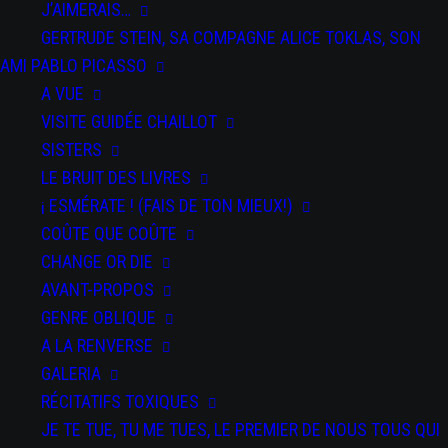
J’AIMERAIS…
DU 07 JAN 2026
AU 09 FÉV 2026
GERTRUDE STEIN, SA COMPAGNE ALICE TOKLAS, SON
La Filature, Scène Nationale - Mulhouse
AMI PABLO PICASSO
DU 25 AU 26 MAR 2026
A VUE
Festival Kidanse - L'Échangeur CDCN de Château-Thierry
VISITE GUIDÉE CHAILLOT
DU 02 AU 03 AVR 2026
SISTERS
Bords 2 Scènes - Vitry-le-François
LE BRUIT DES LIVRES
DU 09 AU 11 AVR 2026
¡ ESMÉRATE ! (FAIS DE TON MIEUX!)
Auditorium Jean-Pierre Miquel - Ville de Vincennes
COÛTE QUE COÛTE
CHANGE OR DIE
DU 12 AU 13 AVR 2026
AVANT-PROPOS
Centre des Bords de Marne - Le Perreux-sur-Marne
GENRE OBLIQUE
A LA RENVERSE
GALERIA
RÉCITATIFS TOXIQUES
JE TE TUE, TU ME TUES, LE PREMIER DE NOUS TOUS QUI