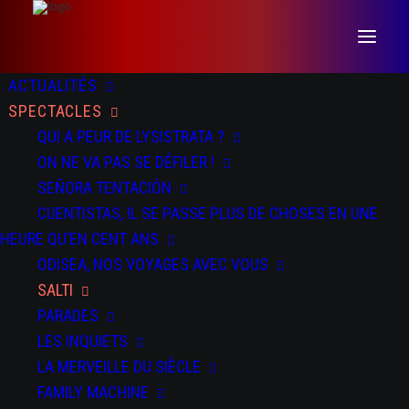
ACTUALITÉS
SPECTACLES
QUI A PEUR DE LYSISTRATA ?
ON NE VA PAS SE DÉFILER !
SEÑORA TENTACIÓN
CUENTISTAS, IL SE PASSE PLUS DE CHOSES EN UNE
DATES
DOSSIER
PRESSE
TEASER
HEURE QU’EN CENT ANS
ODISEA, NOS VOYAGES AVEC VOUS
SALTI
DU 13 AU 14 NOV 2025
PARADES
Rencontres Chorégraphiques Internationales de Seine Saint-
Denis à Bondy et Pantin
LES INQUIETS
LA MERVEILLE DU SIÈCLE
DU 19 AU 22 NOV 2025
FAMILY MACHINE
La Machinerie - Vénissieux