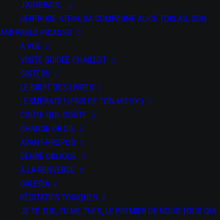
J’AIMERAIS…
DU 07 JAN 2026
AU 09 FÉV 2026
GERTRUDE STEIN, SA COMPAGNE ALICE TOKLAS, SON
La Filature, Scène Nationale - Mulhouse
AMI PABLO PICASSO
DU 25 AU 26 MAR 2026
A VUE
Festival Kidanse - L'Échangeur CDCN de Château-Thierry
VISITE GUIDÉE CHAILLOT
DU 02 AU 03 AVR 2026
SISTERS
Bords 2 Scènes - Vitry-le-François
LE BRUIT DES LIVRES
DU 09 AU 11 AVR 2026
¡ ESMÉRATE ! (FAIS DE TON MIEUX!)
Auditorium Jean-Pierre Miquel - Ville de Vincennes
COÛTE QUE COÛTE
CHANGE OR DIE
DU 12 AU 13 AVR 2026
AVANT-PROPOS
Centre des Bords de Marne - Le Perreux-sur-Marne
GENRE OBLIQUE
A LA RENVERSE
GALERIA
RÉCITATIFS TOXIQUES
JE TE TUE, TU ME TUES, LE PREMIER DE NOUS TOUS QUI