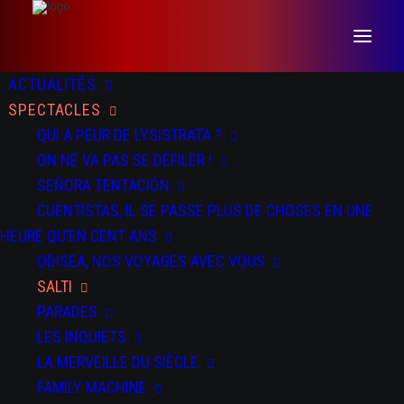
ACTUALITÉS
SPECTACLES
QUI A PEUR DE LYSISTRATA ?
ON NE VA PAS SE DÉFILER !
SEÑORA TENTACIÓN
CUENTISTAS, IL SE PASSE PLUS DE CHOSES EN UNE
DATES
DOSSIER
PRESSE
TEASER
HEURE QU’EN CENT ANS
ODISEA, NOS VOYAGES AVEC VOUS
SALTI
DU 13 AU 14 NOV 2025
PARADES
Rencontres Chorégraphiques Internationales de Seine Saint-
Denis à Bondy et Pantin
LES INQUIETS
LA MERVEILLE DU SIÈCLE
DU 19 AU 22 NOV 2025
FAMILY MACHINE
La Machinerie - Vénissieux