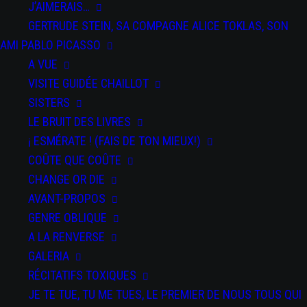
J’AIMERAIS…
DU 07 JAN 2026
AU 09 FÉV 2026
GERTRUDE STEIN, SA COMPAGNE ALICE TOKLAS, SON
La Filature, Scène Nationale - Mulhouse
AMI PABLO PICASSO
DU 25 AU 26 MAR 2026
A VUE
Festival Kidanse - L'Échangeur CDCN de Château-Thierry
VISITE GUIDÉE CHAILLOT
DU 02 AU 03 AVR 2026
SISTERS
Bords 2 Scènes - Vitry-le-François
LE BRUIT DES LIVRES
DU 09 AU 11 AVR 2026
¡ ESMÉRATE ! (FAIS DE TON MIEUX!)
Auditorium Jean-Pierre Miquel - Ville de Vincennes
COÛTE QUE COÛTE
CHANGE OR DIE
DU 12 AU 13 AVR 2026
AVANT-PROPOS
Centre des Bords de Marne - Le Perreux-sur-Marne
GENRE OBLIQUE
A LA RENVERSE
GALERIA
RÉCITATIFS TOXIQUES
JE TE TUE, TU ME TUES, LE PREMIER DE NOUS TOUS QUI