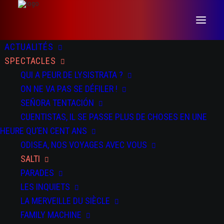
ACTUALITÉS
SPECTACLES
QUI A PEUR DE LYSISTRATA ?
ON NE VA PAS SE DÉFILER !
SEÑORA TENTACIÓN
CUENTISTAS, IL SE PASSE PLUS DE CHOSES EN UNE
DATES
DOSSIER
PRESSE
TEASER
HEURE QU’EN CENT ANS
ODISEA, NOS VOYAGES AVEC VOUS
SALTI
DU 13 AU 14 NOV 2025
PARADES
Rencontres Chorégraphiques Internationales de Seine Saint-
Denis à Bondy et Pantin
LES INQUIETS
LA MERVEILLE DU SIÈCLE
DU 19 AU 22 NOV 2025
FAMILY MACHINE
La Machinerie - Vénissieux