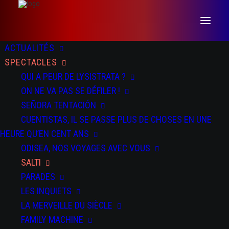
ACTUALITÉS
SPECTACLES
QUI A PEUR DE LYSISTRATA ?
ON NE VA PAS SE DÉFILER !
SEÑORA TENTACIÓN
CUENTISTAS, IL SE PASSE PLUS DE CHOSES EN UNE
DATES
DOSSIER
PRESSE
TEASER
HEURE QU’EN CENT ANS
ODISEA, NOS VOYAGES AVEC VOUS
SALTI
DU 13 AU 14 NOV 2025
PARADES
Rencontres Chorégraphiques Internationales de Seine Saint-
Denis à Bondy et Pantin
LES INQUIETS
LA MERVEILLE DU SIÈCLE
DU 19 AU 22 NOV 2025
FAMILY MACHINE
La Machinerie - Vénissieux