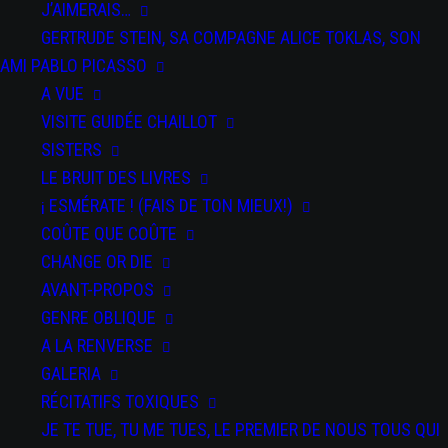
J’AIMERAIS…
DU 07 JAN 2026
AU 09 FÉV 2026
GERTRUDE STEIN, SA COMPAGNE ALICE TOKLAS, SON
La Filature, Scène Nationale - Mulhouse
AMI PABLO PICASSO
DU 25 AU 26 MAR 2026
A VUE
Festival Kidanse - L'Échangeur CDCN de Château-Thierry
VISITE GUIDÉE CHAILLOT
DU 02 AU 03 AVR 2026
SISTERS
Bords 2 Scènes - Vitry-le-François
LE BRUIT DES LIVRES
DU 09 AU 11 AVR 2026
¡ ESMÉRATE ! (FAIS DE TON MIEUX!)
Auditorium Jean-Pierre Miquel - Ville de Vincennes
COÛTE QUE COÛTE
CHANGE OR DIE
DU 12 AU 13 AVR 2026
AVANT-PROPOS
Centre des Bords de Marne - Le Perreux-sur-Marne
GENRE OBLIQUE
A LA RENVERSE
GALERIA
RÉCITATIFS TOXIQUES
JE TE TUE, TU ME TUES, LE PREMIER DE NOUS TOUS QUI