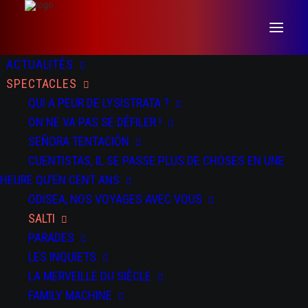
ACTUALITÉS
SPECTACLES
QUI A PEUR DE LYSISTRATA ?
ON NE VA PAS SE DÉFILER !
SEÑORA TENTACIÓN
CUENTISTAS, IL SE PASSE PLUS DE CHOSES EN UNE
DATES
DOSSIER
PRESSE
TEASER
HEURE QU’EN CENT ANS
ODISEA, NOS VOYAGES AVEC VOUS
SALTI
DU 13 AU 14 NOV 2025
PARADES
Rencontres Chorégraphiques Internationales de Seine Saint-
Denis à Bondy et Pantin
LES INQUIETS
LA MERVEILLE DU SIÈCLE
DU 19 AU 22 NOV 2025
FAMILY MACHINE
La Machinerie - Vénissieux