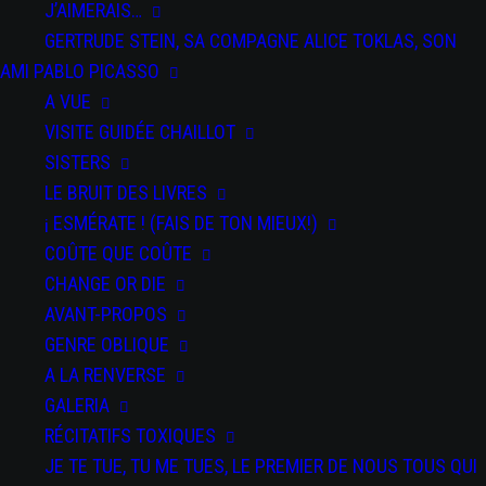
J’AIMERAIS…
DU 07 JAN 2026
AU 09 FÉV 2026
GERTRUDE STEIN, SA COMPAGNE ALICE TOKLAS, SON
La Filature, Scène Nationale - Mulhouse
AMI PABLO PICASSO
DU 25 AU 26 MAR 2026
A VUE
Festival Kidanse - L'Échangeur CDCN de Château-Thierry
VISITE GUIDÉE CHAILLOT
DU 02 AU 03 AVR 2026
SISTERS
Bords 2 Scènes - Vitry-le-François
LE BRUIT DES LIVRES
DU 09 AU 11 AVR 2026
¡ ESMÉRATE ! (FAIS DE TON MIEUX!)
Auditorium Jean-Pierre Miquel - Ville de Vincennes
COÛTE QUE COÛTE
CHANGE OR DIE
DU 12 AU 13 AVR 2026
AVANT-PROPOS
Centre des Bords de Marne - Le Perreux-sur-Marne
GENRE OBLIQUE
A LA RENVERSE
GALERIA
RÉCITATIFS TOXIQUES
JE TE TUE, TU ME TUES, LE PREMIER DE NOUS TOUS QUI